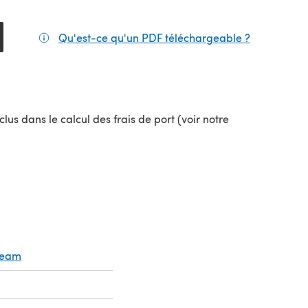
Qu'est-ce qu'un PDF téléchargeable ?
(s'ouvre da
el onglet)
lus dans le calcul des frais de port (voir notre
uvel onglet)
Cream