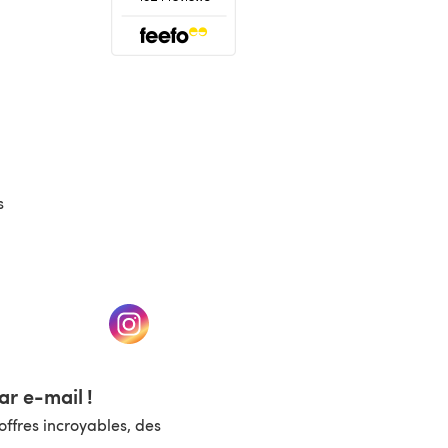
(s'ouvre dans un nouvel onglet)
s
un nouvel onglet)
(s'ouvre dans un nouvel onglet)
r e-mail !
ffres incroyables, des