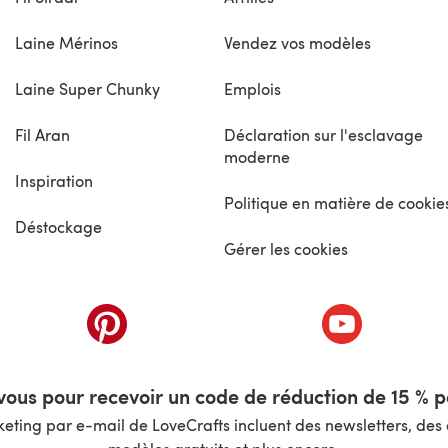
Laine Mérinos
Vendez vos modèles
Laine Super Chunky
Emplois
Fil Aran
Déclaration sur l'esclavage
moderne
Inspiration
Politique en matière de cookie
Déstockage
Gérer les cookies
nouvel onglet)
(s'ouvre dans un nouvel onglet)
(s'ouvre dans 
ous pour recevoir un code de réduction de 15 % pa
ting par e-mail de LoveCrafts incluent des newsletters, des o