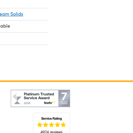
ream Solids
eable