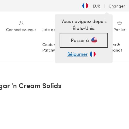
EUR
|
Changer
Vous naviguez depuis
États-Unis.
Connectez-vous
Liste de souhaits
Ma bibliothèque
Panier
Passer à
Couture &
Loisirs &
Patchwork
Artisanat
Séjourner
ugar 'n Cream Solids