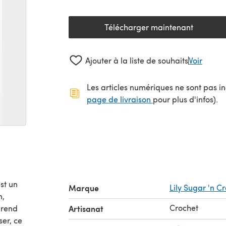
Télécharger maintenant
(s'ouvre dans un nouv
Ajouter à la liste de souhaits
Voir
Les articles numériques ne sont pas inc
(s'ouvre dans un no
page de livraison
pour plus d'infos).
st un
Marque
Lily Sugar 'n 
Crochet
prend
Artisanat
ser, ce