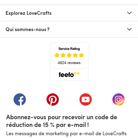
Explorez LoveCrafts
Qui sommes-nous ?
(s'ouvre dans un nouvel onglet)
(s'ouvre dans un nouvel onglet)
(s'ouvre dans un nouvel onglet)
(s'ouvre dans un nouvel
(s'ouvre
Abonnez-vous pour recevoir un code de
réduction de 15 % par e-mail !
Les messages de marketing par e-mail de LoveCrafts