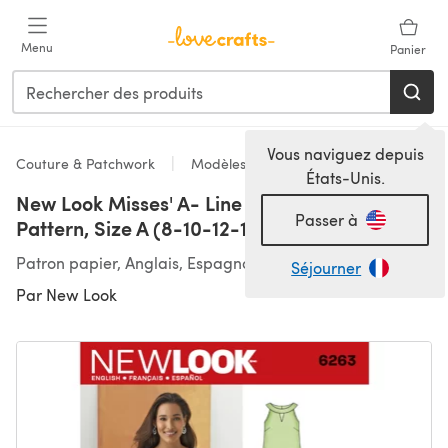
Passer au contenu principal
Menu
Panier
Vous naviguez depuis
Couture & Patchwork
Modèles
États-Unis.
New Look Misses' A- Line Dress 6263 - Paper
Passer à
Pattern, Size A (8-10-12-14-16-18)
Patron papier, Anglais, Espagnol
Séjourner
Par
New Look