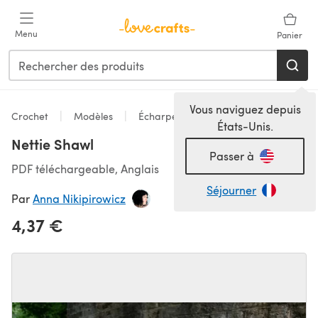
Passer au contenu principal
Menu
Panier
Vous naviguez depuis
Crochet
Modèles
Écharpes & Châles
États-Unis.
Nettie Shawl
Passer à
PDF téléchargeable, Anglais
Séjourner
Par
Anna Nikipirowicz
4,37 €