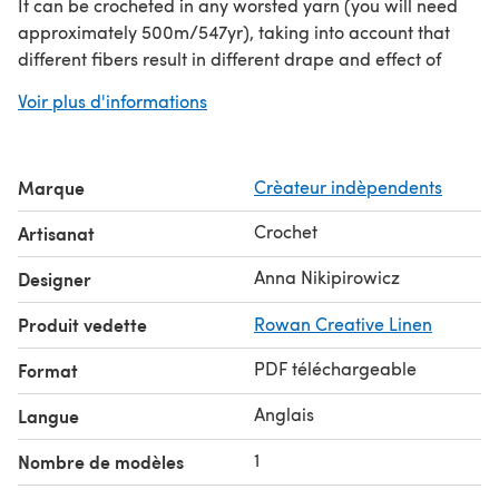
It can be crocheted in any worsted yarn (you will need
approximately 500m/547yr), taking into account that
different fibers result in different drape and effect of
finished shawl.
Voir plus d'informations
The pattern uses UK terms and contains a chart.
The completed blocked shawl measures approximately:
164cm (64.5in) at the longest point and 48cm (18.8in)
Marque
Crèateur indèpendents
deep.
Crochet
Artisanat
Anna Nikipirowicz
Designer
Produit vedette
Rowan Creative Linen
PDF téléchargeable
Format
Anglais
Langue
1
Nombre de modèles