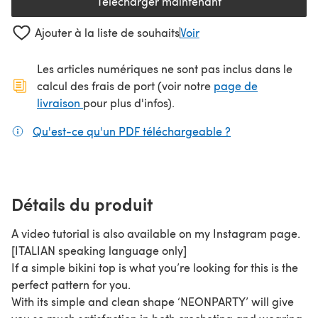
Télécharger maintenant
(s'ouvre dans un nouvel onglet
Ajouter à la liste de souhaits
Voir
Les articles numériques ne sont pas inclus dans le
calcul des frais de port (voir notre
page de
(s'ouvre dans un nouvel onglet)
livraison
pour plus d'infos).
Qu'est-ce qu'un PDF téléchargeable ?
(s'ouvre dans un
Détails du produit
A video tutorial is also available on my Instagram page.
[ITALIAN speaking language only]
If a simple bikini top is what you’re looking for this is the
perfect pattern for you.
With its simple and clean shape ‘NEONPARTY’ will give