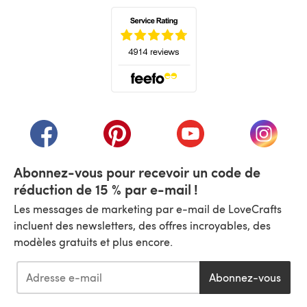
(s'ouvre dans un nouvel onglet)
(s'ouvre dans un nouvel onglet)
(s'ouvre dans un nouvel onglet)
(s'ouvre dans un nouvel
(s'ouvre
Abonnez-vous pour recevoir un code de
réduction de 15 % par e-mail !
Les messages de marketing par e-mail de LoveCrafts
incluent des newsletters, des offres incroyables, des
modèles gratuits et plus encore.
Abonnez-vous