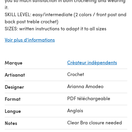
you so much satisfaction in both crocheting and wearing
it.
SKILL LEVEL: easy/intermediate (2 colors / front post and
back post treble crochet)
SIZES: written instructions to adapt it to all sizes
MATERIALS:
Voir plus d'informations
NANCY Yarn (Tessiland)
2.5 mm Hook
For any doubt or question about this and other patterns
Marque
Crèateur indèpendents
feel free to contact me on instagram (@crochettolove) or
via email.
Crochet
Artisanat
Please DO NOT modify my pattern and resale as Your
own.
Arianna Amodeo
Designer
Do not distribute this pattern as your own work in any
PDF téléchargeable
Format
way.
Anglais
Langue
Clear Bra closure needed
Notes