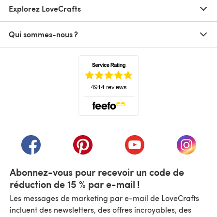
Explorez LoveCrafts
Qui sommes-nous ?
(s'ouvre dans un nouvel onglet)
(s'ouvre dans un nouvel onglet)
(s'ouvre dans un nouvel onglet)
(s'ouvre dans un nouvel
(s'ouvre
Abonnez-vous pour recevoir un code de
réduction de 15 % par e-mail !
Les messages de marketing par e-mail de LoveCrafts
incluent des newsletters, des offres incroyables, des