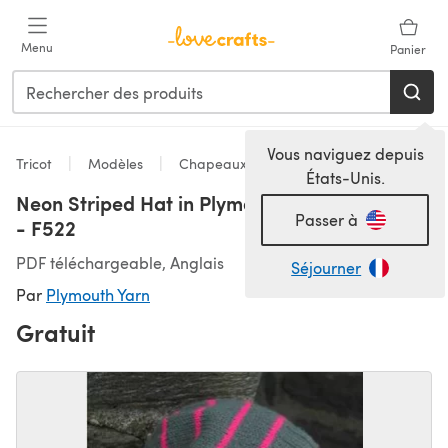
Passer au contenu principal
Menu
Panier
Vous naviguez depuis
Tricot
Modèles
Chapeaux
États-Unis.
Neon Striped Hat in Plymouth Encore Worsted
Passer à
- F522
PDF téléchargeable, Anglais
Séjourner
Par
Plymouth Yarn
Gratuit