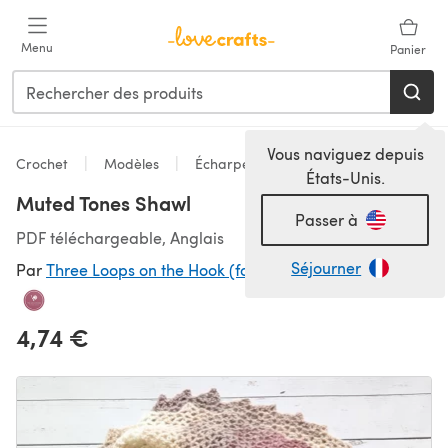
Passer au contenu principal
Menu
Panier
Vous naviguez depuis
Crochet
Modèles
Écharpes & Châles
États-Unis.
Muted Tones Shawl
Passer à
PDF téléchargeable, Anglais
Séjourner
Par
Three Loops on the Hook (formerly Sew Sew Baby)
4,74 €