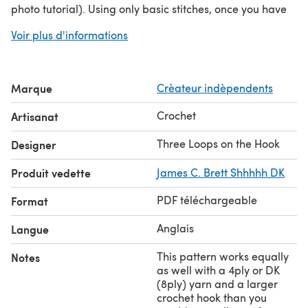
photo tutorial). Using only basic stitches, once you have
the hang of the stitch placement and
Voir plus d'informations
increases/decreases you will find this an easy and
relaxing pattern to work.
Written in US crochet terms but easy to convert to UK
Marque
Crèateur indèpendents
terms - just remember US double crochet (dc) is the
equivalent of UK treble crochet (tr) and the clear chart
Crochet
Artisanat
helps with stitch placement too even if you are not used
to reading charts.
Three Loops on the Hook
Designer
Produit vedette
James C. Brett Shhhhh DK
PDF téléchargeable
Format
Anglais
Langue
This pattern works equally
Notes
as well with a 4ply or DK
(8ply) yarn and a larger
crochet hook than you