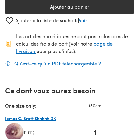
Ajouter au panier
Ajouter à la liste de souhaits
Voir
Les articles numériques ne sont pas inclus dans le
calcul des frais de port (voir notre
page de
(s'ouvre dans un nouvel onglet)
livraison
pour plus d'infos).
Qu'est-ce qu'un PDF téléchargeable ?
(s'ouvre dans un
Ce dont vous aurez besoin
One size only:
180cm
James C. Brett Shhhhh DK
1
11 (11)