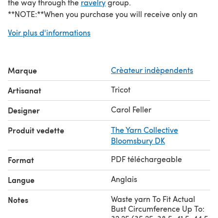
the way through the
ravelry
group.
**NOTE:**When you purchase you will receive only an
information pdf
. Every time a new clue comes out you'll
Voir plus d'informations
have to check your LoveKnitting
library
to download it.
KAL Timing
Clue 1:
20th of October, 2017
Marque
Crèateur indèpendents
Clue 2:
3rd of November, 2017
Clue 3
: 17th of November, 2017
Tricot
Artisanat
Clue 4
: 1st of December, 2017
As an added bonus, with every clue I send out I’ll include
Carol Feller
Designer
a section on modifications giving hints on how to make
Produit vedette
The Yarn Collective
minor changes as you go along with tutorials
here
.
Bloomsbury DK
PDF téléchargeable
Format
Anglais
Langue
Waste yarn To Fit Actual
Notes
Bust Circumference Up To: