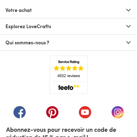
Votre achat
Explorez LoveCrafts
Qui sommes-nous ?
(s'ouvre dans un nouvel onglet)
(s'ouvre dans un nouvel onglet)
(s'ouvre dans un nouvel onglet)
(s'ouvre dans un nouvel
(s'ouvre
Abonnez-vous pour recevoir un code de
réduction de 15 % par e-mail !