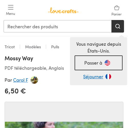
Passer au contenu principal
Menu
Panier
Vous naviguez depuis
Tricot
Modèles
Pulls
États-Unis.
Mossy Way
Passer à
PDF téléchargeable, Anglais
Séjourner
Par
Carol F
6,50 €