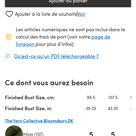
Ajouter au panier
Ajouter à la liste de souhaits
Voir
Les articles numériques ne sont pas inclus dans le
calcul des frais de port (voir notre
page de
(s'ouvre dans un nouvel onglet)
livraison
pour plus d'infos).
Qu'est-ce qu'un PDF téléchargeable ?
(s'ouvre dans un
Ce dont vous aurez besoin
Finished Bust Size, cm:
99.5
107.5
115
Finished Bust Size, in:
39.25
42.25
45
The Yarn Collective Bloomsbury DK
5
5
Moss (107)