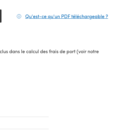
Qu'est-ce qu'un PDF téléchargeable ?
(s'ouvre da
el onglet)
lus dans le calcul des frais de port (voir notre
uvel onglet)