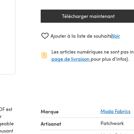
Télécharger maintenant
(s'ouvre dans un nouv
Ajouter à la liste de souhaits
Voir
Les articles numériques ne sont pas inc
(s'ouvre dans un no
page de livraison
pour plus d'infos).
DF est
Marque
Moda Fabrics
Patchwork
geable
Artisanat
musant