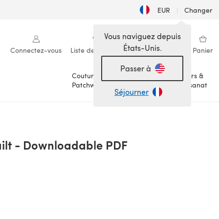
EUR
|
Changer
Vous naviguez depuis
États-Unis.
Connectez-vous
Liste de souhaits
Ma bibliothèque
Panier
Passer à
Couture &
Loisirs &
Patchwork
Artisanat
Séjourner
uilt - Downloadable PDF