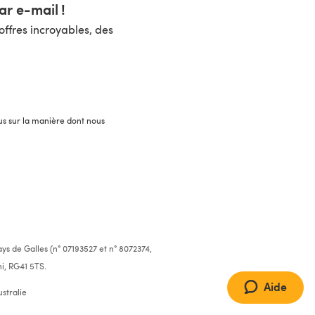
r e-mail !
ffres incroyables, des
lus sur la manière dont nous
ys de Galles (n° 07193527 et n° 8072374,
i, RG41 5TS.
Aide
stralie