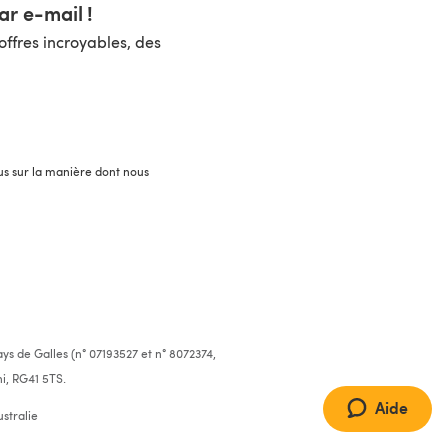
r e-mail !
ffres incroyables, des
lus sur la manière dont nous
ys de Galles (n° 07193527 et n° 8072374,
i, RG41 5TS.
Aide
stralie