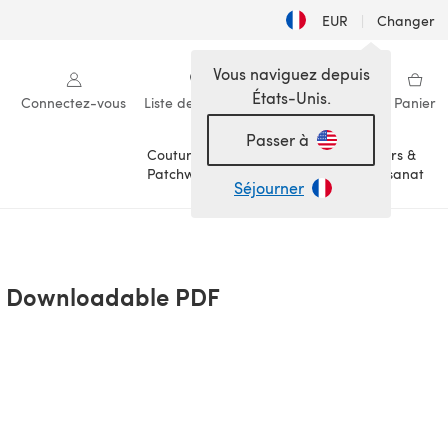
EUR
|
Changer
Vous naviguez depuis
États-Unis.
Connectez-vous
Liste de souhaits
Ma bibliothèque
Panier
Passer à
Couture &
Loisirs &
Patchwork
Artisanat
Séjourner
 - Downloadable PDF