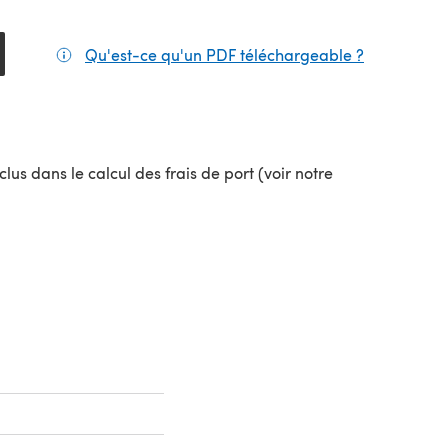
Qu'est-ce qu'un PDF téléchargeable ?
(s'ouvre da
el onglet)
lus dans le calcul des frais de port (voir notre
uvel onglet)