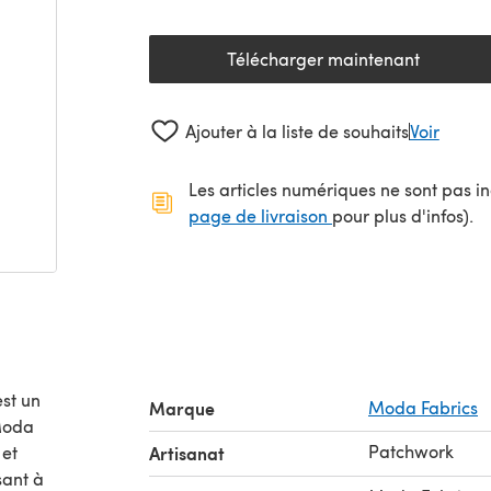
Télécharger maintenant
(s'ouvre dans un nouv
Ajouter à la liste de souhaits
Voir
Les articles numériques ne sont pas inc
(s'ouvre dans un no
page de livraison
pour plus d'infos).
st un
Marque
Moda Fabrics
Patchwork
 et
Artisanat
sant à