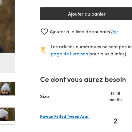
Ajouter au panier
Ajouter à la liste de souhaits
Voir
Les articles numériques ne sont pas inc
(s'ouvre dans un no
page de livraison
pour plus d'infos).
Ce dont vous aurez besoin
12-18
Size:
months
Rowan Felted Tweed Aran
2
(s'ouvre dans un nouvel onglet)