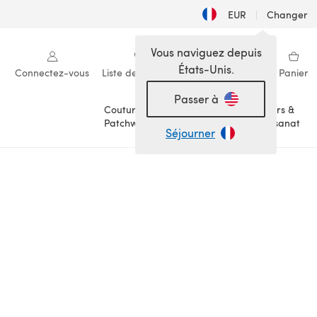
EUR
|
Changer
Vous naviguez depuis
États-Unis.
Connectez-vous
Liste de souhaits
Ma bibliothèque
Panier
Passer à
Couture &
Loisirs &
Patchwork
Artisanat
Séjourner