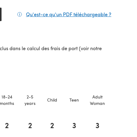
Qu'est-ce qu'un PDF téléchargeable ?
(s'ouvre da
lus dans le calcul des frais de port (voir notre
uvel onglet)
18-24
2-5
Adult
Adult
Child
Teen
months
years
Woman
Man
2
2
2
3
3
3