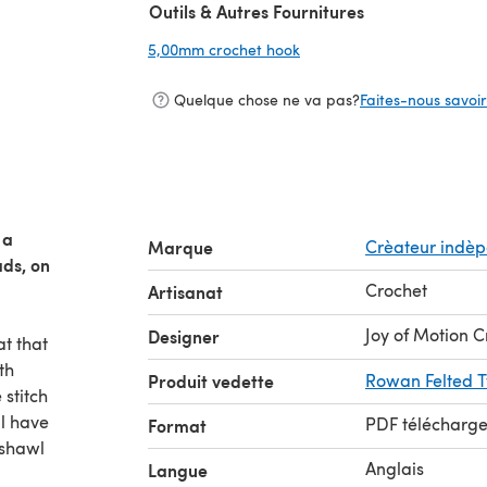
Outils & Autres Fournitures
5,00mm crochet hook
(s'ouvre dans un nouvel on
Quelque chose ne va pas?
Faites-nous savoir 
 a
Marque
Crèateur indè
ads, on
Crochet
Artisanat
Joy of Motion C
Designer
at that
th
Produit vedette
Rowan Felted 
 stitch
ll have
PDF télécharg
Format
s shawl
Anglais
Langue