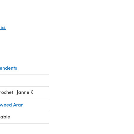
glet)
ici.
pendents
rochet | Janne K
Tweed Aran
eable