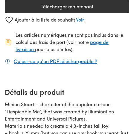
Télécharger maintenant
(s'ouvre dans un nouvel onglet
Ajouter à la liste de souhaits
Voir
Les articles numériques ne sont pas inclus dans le
calcul des frais de port (voir notre
page de
(s'ouvre dans un nouvel onglet)
livraison
pour plus d'infos).
Qu'est-ce qu'un PDF téléchargeable ?
(s'ouvre dans un
Détails du produit
Minion Stuart – character of the popular cartoon
“Despicable Me”, that was created by Illumination
Entertainment and Universal Pictures.
Materials needed to create a 4.3-inches tall toy:
– hook: 1.25 mm (but you can use any hook you want, just