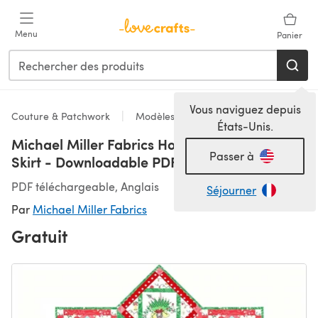
Passer au contenu principal
Menu
Panier
Vous naviguez depuis
Couture & Patchwork
Modèles
États-Unis.
Michael Miller Fabrics Hollywood Pixie Tree
Passer à
Skirt - Downloadable PDF
PDF téléchargeable, Anglais
Séjourner
Par
Michael Miller Fabrics
Gratuit