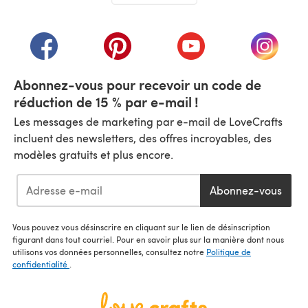
(s'ouvre dans un nouvel onglet)
(s'ouvre dans un nouvel onglet)
(s'ouvre dans un nouvel onglet)
(s'ouvre dans un nouvel
(s'ouvre
Abonnez-vous pour recevoir un code de
réduction de 15 % par e-mail !
Les messages de marketing par e-mail de LoveCrafts
incluent des newsletters, des offres incroyables, des
modèles gratuits et plus encore.
Abonnez-vous
Vous pouvez vous désinscrire en cliquant sur le lien de désinscription
figurant dans tout courriel. Pour en savoir plus sur la manière dont nous
utilisons vos données personnelles, consultez notre
Politique de
confidentialité
.