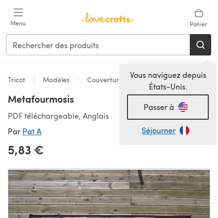
Passer au contenu principal
Menu
Panier
Vous naviguez depuis
Tricot
Modèles
Couvertures
États-Unis.
Metafourmosis
Passer à
PDF téléchargeable, Anglais
Séjourner
Par
Pat A
5,83 €