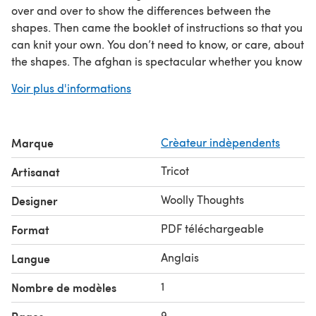
over and over to show the differences between the
shapes. Then came the booklet of instructions so that you
can knit your own. You don’t need to know, or care, about
the shapes. The afghan is spectacular whether you know
its original purpose or not.
Voir plus d'informations
It is entirely in garter stitch so extremely easy to make.
Many of the pieces are knitted directly onto existing
shapes. This means the work eventually gets quite large
Marque
Crèateur indèpendents
but you are only ever working with one yarn at a time
and only ever in a small area.
Tricot
Artisanat
The colouring-in sheet is included in the booklet so you
can try out your own colours before you begin.
Woolly Thoughts
Designer
The original was made in Aran yarn. Any thickness can
PDF téléchargeable
Format
be used.
Anglais
Langue
1
Nombre de modèles
9