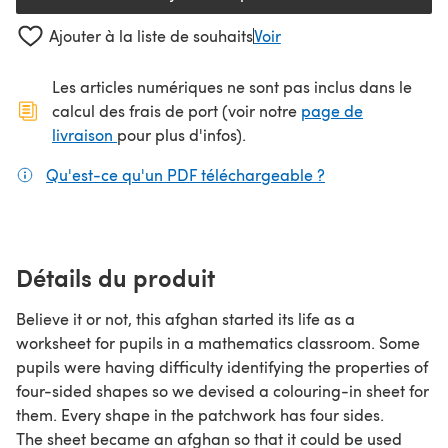
Ajouter à la liste de souhaits
Voir
Les articles numériques ne sont pas inclus dans le
calcul des frais de port (voir notre
page de
(s'ouvre dans un nouvel onglet)
livraison
pour plus d'infos).
Qu'est-ce qu'un PDF téléchargeable ?
(s'ouvre dans un
Détails du produit
Believe it or not, this afghan started its life as a
worksheet for pupils in a mathematics classroom. Some
pupils were having difficulty identifying the properties of
four-sided shapes so we devised a colouring-in sheet for
them. Every shape in the patchwork has four sides.
The sheet became an afghan so that it could be used