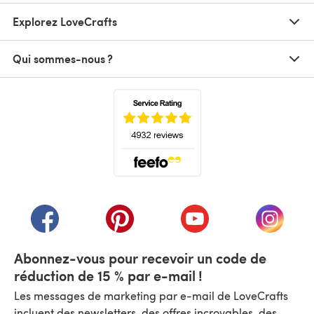
Explorez LoveCrafts
Qui sommes-nous ?
(s'ouvre dans un nouvel onglet)
(s'ouvre dans un nouvel onglet)
(s'ouvre dans un nouvel onglet)
(s'ouvre dans un nouvel
(s'ouvre
Abonnez-vous pour recevoir un code de
réduction de 15 % par e-mail !
Les messages de marketing par e-mail de LoveCrafts
incluent des newsletters, des offres incroyables, des