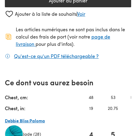
Ajouter au panier
Ajouter à la liste de souhaits
Voir
Les articles numériques ne sont pas inclus dans le
calcul des frais de port (voir notre
page de
(s'ouvre dans un nouvel onglet)
livraison
pour plus d'infos).
Qu'est-ce qu'un PDF téléchargeable ?
(s'ouvre dans un
Ce dont vous aurez besoin
Chest, cm:
48
53
58
Chest, in:
19
20.75
2
Debbie Bliss Paloma
4
5
Jade (28)