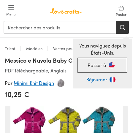
Passer au contenu principal
Menu
Panier
Vous naviguez depuis
Tricot
Modèles
Vestes pour bébé
États-Unis.
Messico e Nuvola Baby Coat
Passer à
PDF téléchargeable, Anglais
Séjourner
Par
Minimi Knit Design
10,25 €