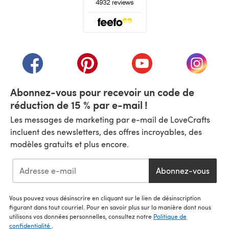
(s'ouvre dans un nouvel onglet)
(s'ouvre dans un nouvel onglet)
(s'ouvre dans un nouvel onglet)
(s'ouvre dans un nouvel
(s'ouvre
Abonnez-vous pour recevoir un code de
réduction de 15 % par e-mail !
Les messages de marketing par e-mail de LoveCrafts
incluent des newsletters, des offres incroyables, des
modèles gratuits et plus encore.
Abonnez-vous
Vous pouvez vous désinscrire en cliquant sur le lien de désinscription
figurant dans tout courriel. Pour en savoir plus sur la manière dont nous
utilisons vos données personnelles, consultez notre
Politique de
confidentialité
.