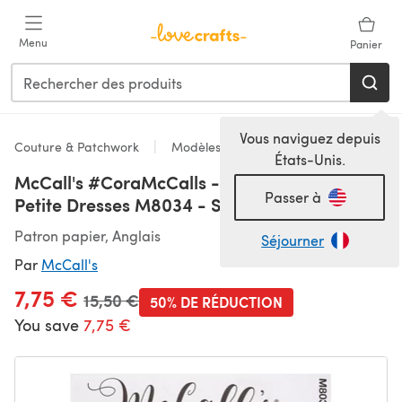
Passer au contenu principal
Menu
Panier
Vous naviguez depuis
Couture & Patchwork
Modèles
États-Unis.
McCall's #CoraMcCalls - Misses'/Misses'
Passer à
Petite Dresses M8034 - Sewing Pattern
Patron papier, Anglais
Séjourner
Par
McCall's
7,75 €
Ancien prix
15,50 €
50% DE RÉDUCTION
You save
7,75 €