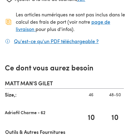
Les articles numériques ne sont pas inclus dans le
calcul des frais de port (voir notre
page de
(s'ouvre dans un nouvel onglet)
livraison
pour plus d'infos).
Qu'est-ce qu'un PDF téléchargeable ?
(s'ouvre dans un
Ce dont vous aurez besoin
MATT MAN'S GILET
Size,:
46
48-50
Adriafil Charme - 62
10
10
Outils & Autres Fournitures