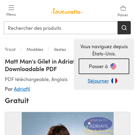
Passer au contenu principal
Menu
Panier
Vous naviguez depuis
Tricot
Modèles
Vestes
États-Unis.
Matt Man's Gilet in Adriafil Charme -
Passer à
Downloadable PDF
PDF téléchargeable, Anglais
Séjourner
Par
Adriafil
Gratuit