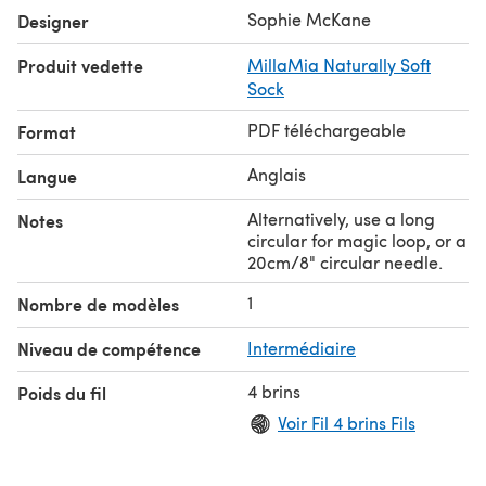
Knit these with any fingering/4-ply sock yarn, approx. 35
Sophie McKane
Designer
(45, 55, 60, 65)g MC and 15 (20, 25, 30, 35)g CC.
Produit vedette
MillaMia Naturally Soft
Size S sample shown in Eden Cottage Yarns Tempo 4ply,
Sock
1 skein each in Flower Power 2019 and Dark Oak (​75%
superwash Merino, 25% nylon; 436yds/400m per 100g
PDF téléchargeable
Format
skein).
Anglais
Langue
Alternatively, use a long
Notes
circular for magic loop, or a
20cm/8" circular needle.
1
Nombre de modèles
Niveau de compétence
Intermédiaire
4 brins
Poids du fil
Voir Fil 4 brins Fils