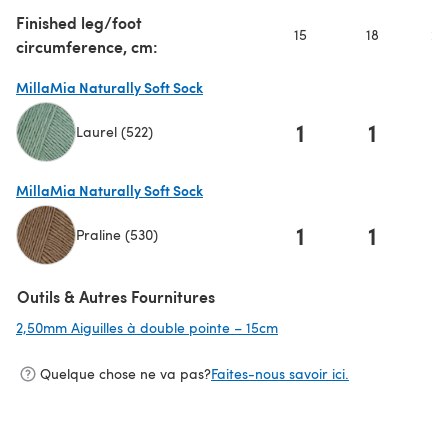
Finished leg/foot
15
18
20
circumference, cm:
MillaMia Naturally Soft Sock
1
1
Laurel (522)
(s'ouvre dans un nouvel onglet)
MillaMia Naturally Soft Sock
1
1
Praline (530)
(s'ouvre dans un nouvel onglet)
Outils & Autres Fournitures
2,50mm Aiguilles à double pointe – 15cm
(s'ouvre dans un nouvel on
Quelque chose ne va pas?
Faites-nous savoir ici.