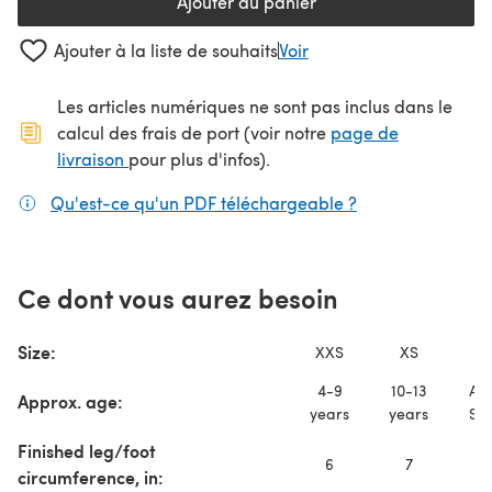
Ajouter au panier
Ajouter à la liste de souhaits
Voir
Les articles numériques ne sont pas inclus dans le
calcul des frais de port (voir notre
page de
(s'ouvre dans un nouvel onglet)
livraison
pour plus d'infos).
Qu'est-ce qu'un PDF téléchargeable ?
(s'ouvre dans un
Ce dont vous aurez besoin
Size:
XXS
XS
S
4-9
10-13
Adu
Approx. age:
years
years
Sma
Finished leg/foot
6
7
8
circumference, in: