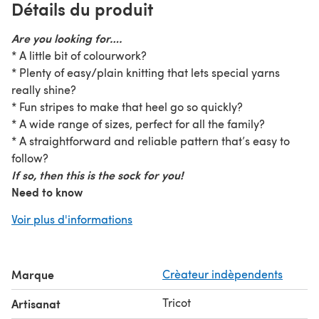
Détails du produit
Are you looking for….
* A little bit of colourwork?
* Plenty of easy/plain knitting that lets special yarns
really shine?
* Fun stripes to make that heel go so quickly?
* A wide range of sizes, perfect for all the family?
* A straightforward and reliable pattern that’s easy to
follow?
If so, then this is the sock for you!
Need to know
Top down Colourwork worked from charts Striped heel
Voir plus d'informations
flap and gusset Contrast-colour cuff, heel turn, toe
Links to sizing charts and advice on ease are included in
the pattern.
Marque
Crèateur indèpendents
This pattern has been professionally tech edited and
test knit by LOTS of lovely knitters.
Tricot
Artisanat
Yarn