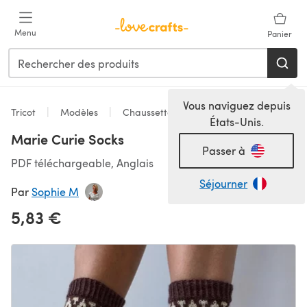
Passer au contenu principal
Menu
Panier
Vous naviguez depuis
Tricot
Modèles
Chaussettes
États-Unis.
Marie Curie Socks
Passer à
PDF téléchargeable, Anglais
Séjourner
Par
Sophie M
5,83 €