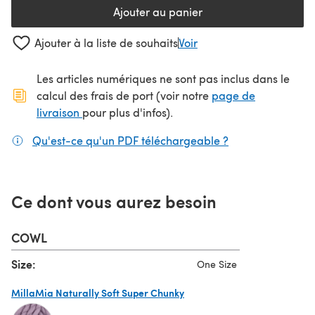
Ajouter au panier
Ajouter à la liste de souhaits
Voir
Les articles numériques ne sont pas inclus dans le
calcul des frais de port (voir notre
page de
(s'ouvre dans un nouvel onglet)
livraison
pour plus d'infos).
Qu'est-ce qu'un PDF téléchargeable ?
(s'ouvre dans un
Ce dont vous aurez besoin
COWL
Size:
One Size
MillaMia Naturally Soft Super Chunky