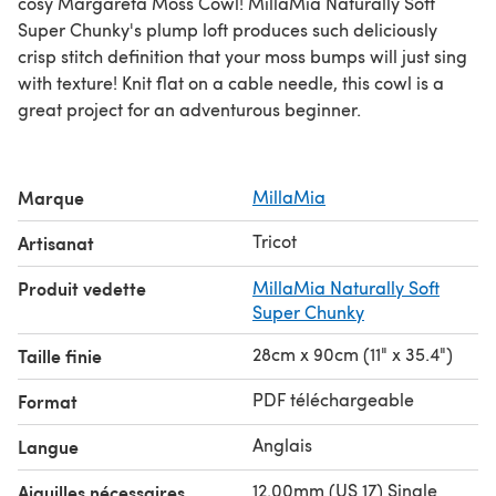
cosy Margareta Moss Cowl! MillaMia Naturally Soft
Super Chunky's plump loft produces such deliciously
crisp stitch definition that your moss bumps will just sing
with texture! Knit flat on a cable needle, this cowl is a
great project for an adventurous beginner.
Marque
MillaMia
Tricot
Artisanat
Produit vedette
MillaMia Naturally Soft
Super Chunky
28cm x 90cm (11" x 35.4")
Taille finie
PDF téléchargeable
Format
Anglais
Langue
12.00mm (US 17) Single
Aiguilles nécessaires