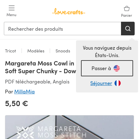
Passer au contenu principal
Menu
Panier
Vous naviguez depuis
Tricot
Modèles
Snoods
États-Unis.
Margareta Moss Cowl in MillaMia Naturally
Passer à
Soft Super Chunky - Downloadable PDF
PDF téléchargeable, Anglais
Séjourner
Par
MillaMia
5,50 €