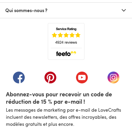
Qui sommes-nous ?
(s'ouvre dans un nouvel onglet)
(s'ouvre dans un nouvel onglet)
(s'ouvre dans un nouvel onglet)
(s'ouvre dans un nouvel
(s'ouvre
Abonnez-vous pour recevoir un code de
réduction de 15 % par e-mail !
Les messages de marketing par e-mail de LoveCrafts
incluent des newsletters, des offres incroyables, des
modèles gratuits et plus encore.