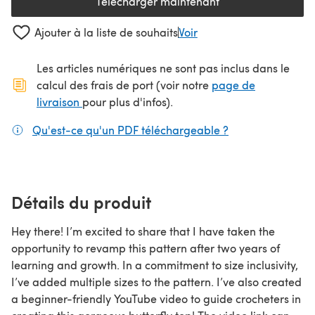
Télécharger maintenant
(s'ouvre dans un nouvel onglet
Ajouter à la liste de souhaits
Voir
Les articles numériques ne sont pas inclus dans le
calcul des frais de port (voir notre
page de
(s'ouvre dans un nouvel onglet)
livraison
pour plus d'infos).
Qu'est-ce qu'un PDF téléchargeable ?
(s'ouvre dans un
Détails du produit
Hey there! I’m excited to share that I have taken the
opportunity to revamp this pattern after two years of
learning and growth. In a commitment to size inclusivity,
I’ve added multiple sizes to the pattern. I’ve also created
a beginner-friendly YouTube video to guide crocheters in