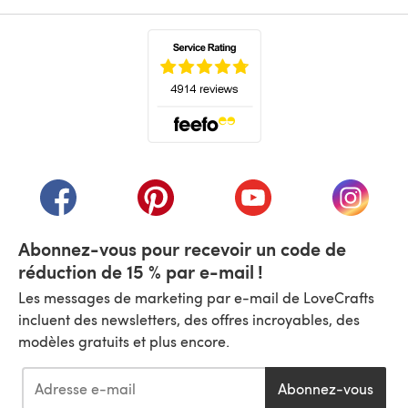
(s'ouvre dans un nouvel onglet)
(s'ouvre dans un nouvel onglet)
(s'ouvre dans un nouvel onglet)
(s'ouvre dans un nouvel
(s'ouvre
Abonnez-vous pour recevoir un code de
réduction de 15 % par e-mail !
Les messages de marketing par e-mail de LoveCrafts
incluent des newsletters, des offres incroyables, des
modèles gratuits et plus encore.
Abonnez-vous