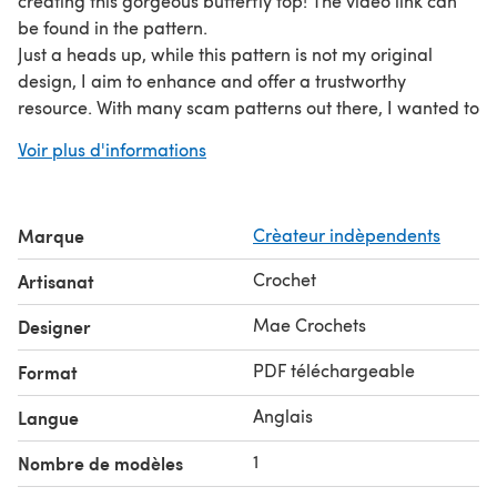
creating this gorgeous butterfly top! The video link can
be found in the pattern.
Just a heads up, while this pattern is not my original
design, I aim to enhance and offer a trustworthy
resource. With many scam patterns out there, I wanted to
bridge the gap by providing a free, written pattern,
Voir plus d'informations
perfect for beginners looking to create their first garment
and small business owners looking to sell their creations.
Please be aware that all photos and pattern are the
Marque
Crèateur indèpendents
intellectual property of Mae Crochets, LLC. They should
not be resold or reposted in any manner.
Crochet
Artisanat
Mae Crochets
Designer
PDF téléchargeable
Format
Anglais
Langue
1
Nombre de modèles