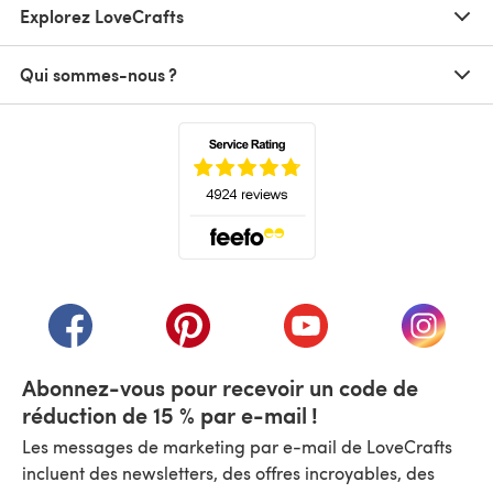
Explorez LoveCrafts
Qui sommes-nous ?
(s'ouvre dans un nouvel onglet)
(s'ouvre dans un nouvel onglet)
(s'ouvre dans un nouvel onglet)
(s'ouvre dans un nouvel
(s'ouvre
Abonnez-vous pour recevoir un code de
réduction de 15 % par e-mail !
Les messages de marketing par e-mail de LoveCrafts
incluent des newsletters, des offres incroyables, des