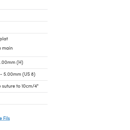
plat
a main
5.00mm (H)
 - 5.00mm (US 8)
e suture to 10cm/4"
 Fils