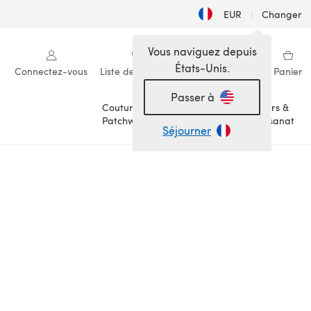
EUR
|
Changer
Vous naviguez depuis
États-Unis.
Connectez-vous
Liste de souhaits
Ma bibliothèque
Panier
Passer à
Couture &
Loisirs &
Patchwork
Artisanat
Séjourner