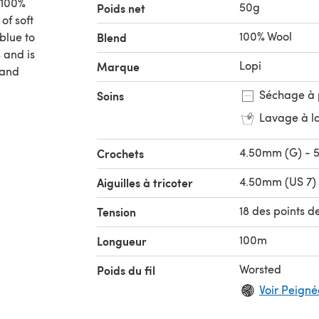
, 100%
50g
Poids net
of soft
100% Wool
blue to
Blend
 and is
Lopi
Marque
 and
Séchage à 
Soins
Lavage à l
4.50mm (G) - 
Crochets
4.50mm (US 7)
Aiguilles à tricoter
18 des points d
Tension
100m
Longueur
Worsted
Poids du fil
Voir Peignée