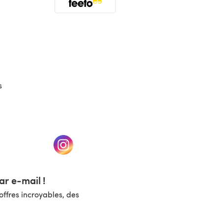
(s'ouvre dans un nouvel onglet)
s
un nouvel onglet)
(s'ouvre dans un nouvel onglet)
r e-mail !
ffres incroyables, des