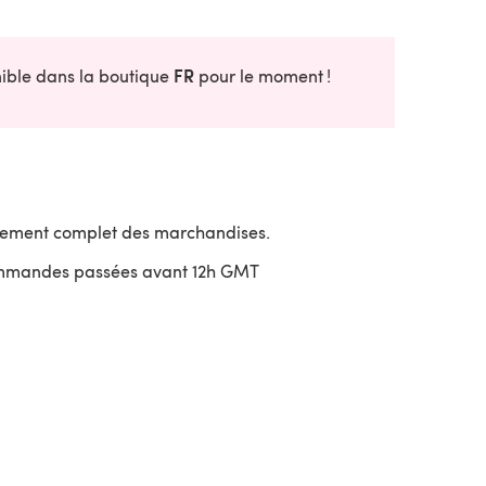
FR
onible dans la boutique
pour le moment !
sement complet des marchandises.
ommandes passées avant 12h GMT
uvre dans un nouvel onglet)