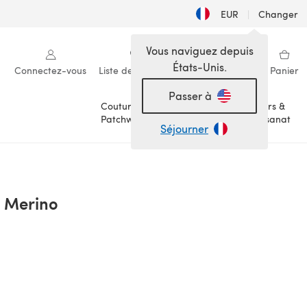
EUR
|
Changer
Vous naviguez depuis
États-Unis.
Connectez-vous
Liste de souhaits
Ma bibliothèque
Panier
Passer à
Couture &
Loisirs &
Patchwork
Artisanat
Séjourner
 Merino