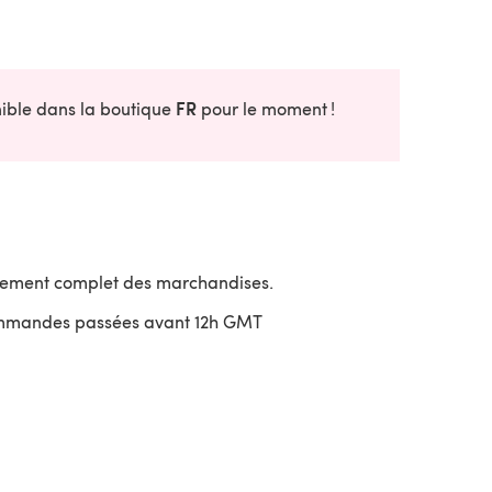
FR
onible dans la boutique
pour le moment !
sement complet des marchandises.
ommandes passées avant 12h GMT
uvre dans un nouvel onglet)