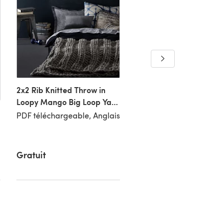
Scarfs and Cowl in Loo
Mango Big Loop Yarn
Merino and Big Loop Y
PDF téléchargeable, An
Merino Mini
2x2 Rib Knitted Throw in
Loopy Mango Big Loop Yarn
Merino
PDF téléchargeable, Anglais
Gratuit
Gratuit