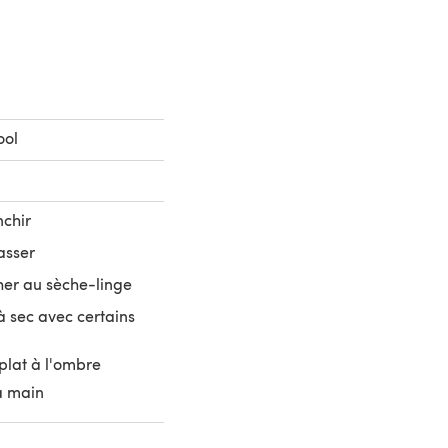
ool
nchir
asser
her au sèche-linge
 sec avec certains
plat à l'ombre
a main