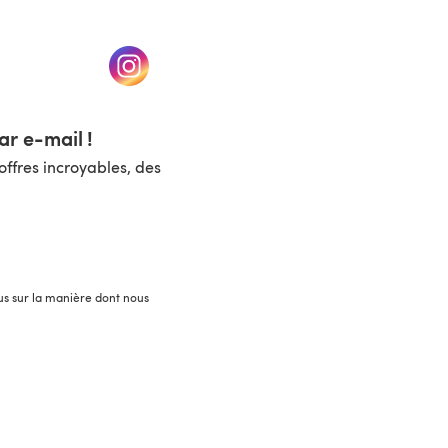
un nouvel onglet)
(s'ouvre dans un nouvel onglet)
r e-mail !
ffres incroyables, des
lus sur la manière dont nous