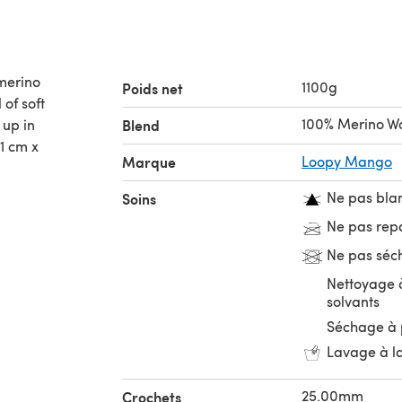
merino
1100g
Poids net
 of soft
100% Merino W
 up in
Blend
1 cm x
Marque
Loopy Mango
Ne pas bla
Soins
Ne pas rep
Ne pas séc
Nettoyage à
solvants
Séchage à 
Lavage à l
25.00mm
Crochets