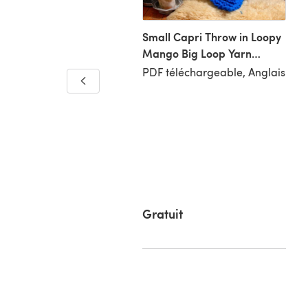
Small Capri Throw in Loopy
Mango Big Loop Yarn
Merino and Big Loop Yarn
PDF téléchargeable, Anglais
k, Cozy, Chunky Knit
Merino Mini
ket
téléchargeable, Anglais
5 €
Gratuit