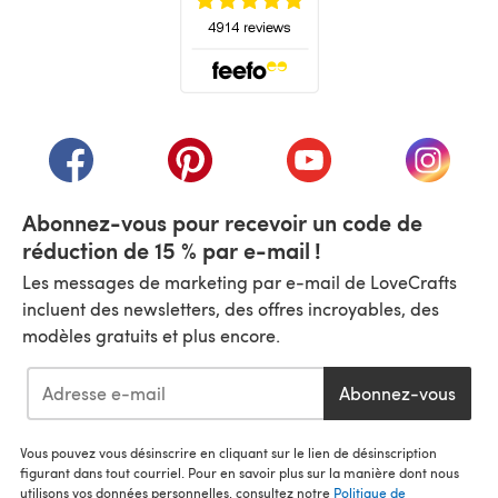
(s'ouvre dans un nouvel onglet)
(s'ouvre dans un nouvel onglet)
(s'ouvre dans un nouvel onglet)
(s'ouvre dans un nouvel
(s'ouvre
Abonnez-vous pour recevoir un code de
réduction de 15 % par e-mail !
Les messages de marketing par e-mail de LoveCrafts
incluent des newsletters, des offres incroyables, des
modèles gratuits et plus encore.
Abonnez-vous
Vous pouvez vous désinscrire en cliquant sur le lien de désinscription
figurant dans tout courriel. Pour en savoir plus sur la manière dont nous
utilisons vos données personnelles, consultez notre
Politique de