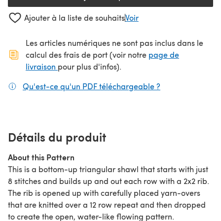
Ajouter à la liste de souhaits
Voir
Les articles numériques ne sont pas inclus dans le
calcul des frais de port (voir notre
page de
(s'ouvre dans un nouvel onglet)
livraison
pour plus d'infos).
Qu'est-ce qu'un PDF téléchargeable ?
(s'ouvre dans un
Détails du produit
About this Pattern
This is a bottom-up triangular shawl that starts with just
8 stitches and builds up and out each row with a 2x2 rib.
The rib is opened up with carefully placed yarn-overs
that are knitted over a 12 row repeat and then dropped
to create the open, water-like flowing pattern.