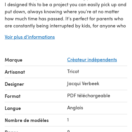
I designed this to be a project you can easily pick up and
put down, always knowing where you’re at no matter
how much time has passed. It’s perfect for parents who
are constantly being interrupted by kids, for anyone who
likes to take a project on-the-go, and it’s a great palate
Voir plus d'informations
cleanser if you like to have something simple to knit
between more complex projects. Once you’re through
those initial set-up rows, you will know what to do just by
Marque
Crèateur indèpendents
looking at the stitches on your needle. If ‘reading’ your
work sounds a little intimidating, please don’t worry! I’ve
Tricot
Artisanat
included a guide in the help section at the end of this
pattern on how to figure out where you’re at just by
Jacqui Verbeek
Designer
looking at your work.
PDF téléchargeable
Format
Anglais
Langue
1
Nombre de modèles
9