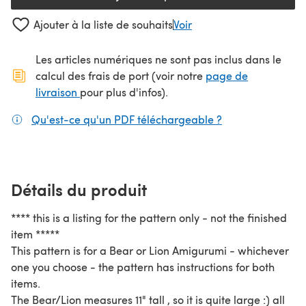
Ajouter à la liste de souhaits
Voir
Les articles numériques ne sont pas inclus dans le
calcul des frais de port (voir notre
page de
(s'ouvre dans un nouvel onglet)
livraison
pour plus d'infos).
Qu'est-ce qu'un PDF téléchargeable ?
(s'ouvre dans un
Détails du produit
**** this is a listing for the pattern only - not the finished
item *****
This pattern is for a Bear or Lion Amigurumi - whichever
one you choose - the pattern has instructions for both
items.
The Bear/Lion measures 11" tall , so it is quite large :) all