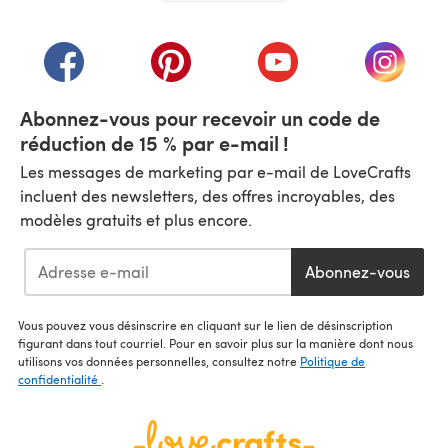
(s'ouvre dans un nouvel onglet)
(s'ouvre dans un nouvel onglet)
(s'ouvre dans un nouvel onglet)
(s'ouvre dans un nouvel
(s'ouvre
Abonnez-vous pour recevoir un code de
réduction de 15 % par e-mail !
Les messages de marketing par e-mail de LoveCrafts
incluent des newsletters, des offres incroyables, des
modèles gratuits et plus encore.
Abonnez-vous
Vous pouvez vous désinscrire en cliquant sur le lien de désinscription
figurant dans tout courriel. Pour en savoir plus sur la manière dont nous
utilisons vos données personnelles, consultez notre
Politique de
confidentialité
.