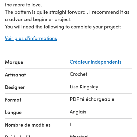
the more to love.
The pattern is quite straight forward , I recommend it as
a advanced beginner project.
You will need the following to complete your project:
Bernat super value - lavender (120 grams) Bernat super
Voir plus d'informations
value - white (30 grams) Bernat super value - black
(small amount) Bernat super value - damson (30 grams)
4 mm crochet hook stitch marker 22 mm black oval safety
Marque
Crèateur indèpendents
eyes (I purchased mine from 6060 on etsy) tapestry
needle Pins to hold your pieces together until sewing
Crochet
Artisanat
them together
The pattern uses the following stitches: single crochet,
Lisa Kingsley
Designer
half double crochet, double crochet, increase, decrease
PDF téléchargeable
Format
and magic ring
This pattern is written in English using standard US
Anglais
Langue
crochet terms and contains detailed in
1
Nombre de modèles
Worsted