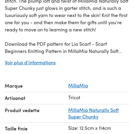
stitch. The plump loft and twist of MillaMia Naturally Soft
Super Chunky just glows in garter stitch, and is such a
luxuriously soft yarn to wear next to the skin! Knit the first
one for you - and then make them for gifts until you're
ready to move on to learning a new stitch!
Download the PDF pattern for Lia Scarf - Scarf
Beginners Knitting Pattern in MillaMia Naturally Soft
Super Chunky & start knitting today!
Voir plus d'informations
Discover thousands of downloadables and FREE knitting
patterns at
LoveCrafts.com
. Check out our amazing
Marque
MillaMia
knitting for beginners guide
!
Tricot
Artisanat
Produit vedette
MillaMia Naturally Soft
Super Chunky
Size: 12.5cm x 114cm
Taille finie