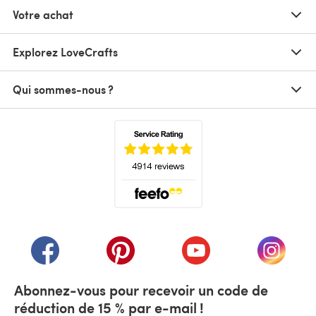
Votre achat
Explorez LoveCrafts
Qui sommes-nous ?
(s'ouvre dans un nouvel onglet)
(s'ouvre dans un nouvel onglet)
(s'ouvre dans un nouvel onglet)
(s'ouvre dans un nouvel
(s'ouvre
Abonnez-vous pour recevoir un code de
réduction de 15 % par e-mail !