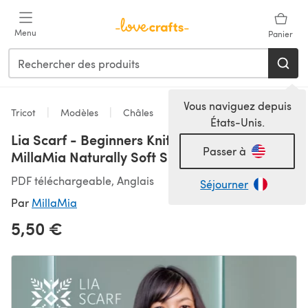
Passer au contenu principal
Menu
Panier
Vous naviguez depuis
Tricot
Modèles
Châles
États-Unis.
Lia Scarf - Beginners Knitting Pattern in
Passer à
MillaMia Naturally Soft Super Chunky
PDF téléchargeable, Anglais
Séjourner
Par
MillaMia
5,50 €