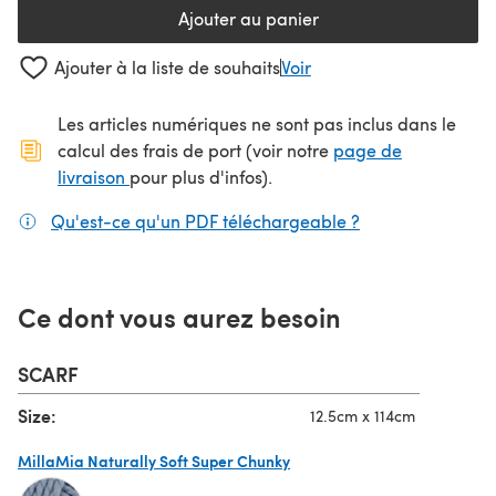
Ajouter au panier
Ajouter à la liste de souhaits
Voir
Les articles numériques ne sont pas inclus dans le
calcul des frais de port (voir notre
page de
(s'ouvre dans un nouvel onglet)
livraison
pour plus d'infos).
Qu'est-ce qu'un PDF téléchargeable ?
(s'ouvre dans un
Ce dont vous aurez besoin
SCARF
Size:
12.5cm x 114cm
MillaMia Naturally Soft Super Chunky