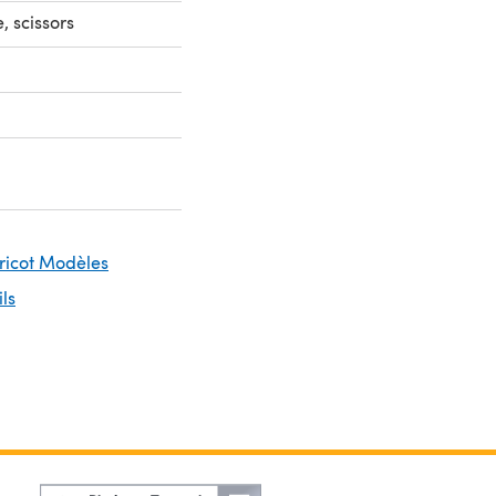
 scissors
Tricot Modèles
ils