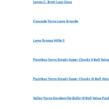
James C. Brett Lazy Days
(s'ouvre dans un nouvel onglet)
Cascade Yarns Lana Grande
(s'ouvre dans un nouvel onglet)
Lana Grossa Mille II
(s'ouvre dans un nouvel onglet)
Paintbox Yarns Simply Super Chunky 5 Ball Valu
(s'ouvre dans un nouvel onglet)
Paintbox Yarns Simply Super Chunky 10 Ball Val
(s'ouvre dans un nouvel onglet)
Valley Yarns Haydenville Bulky 10 Ball Value Pac
(s'ouvre dans un nouvel onglet)