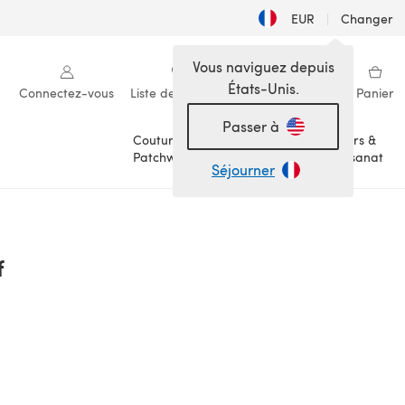
EUR
|
Changer
Vous naviguez depuis
États-Unis.
Connectez-vous
Liste de souhaits
Ma bibliothèque
Panier
Passer à
Couture &
Loisirs &
Patchwork
Artisanat
Séjourner
f