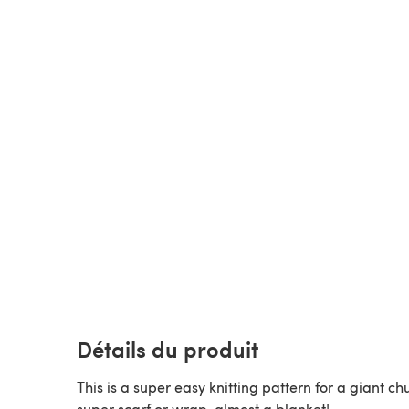
Détails du produit
This is a super easy knitting pattern for a giant ch
super scarf or wrap, almost a blanket!