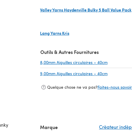
Valley Yarns Haydenville Bulky 5 Ball Value Pack
(s'ouvre dans un nouvel onglet)
Lang Yarns Kris
(s'ouvre dans un nouvel onglet)
Outils & Autres Fournitures
8,00mm Aiguilles circulaires – 40cm
(s'ouvre dan
9,00mm Aiguilles circulaires – 40cm
(s'ouvre dan
Quelque chose ne va pas?
Faites-nous savoir 
unky
Marque
Crèateur indè