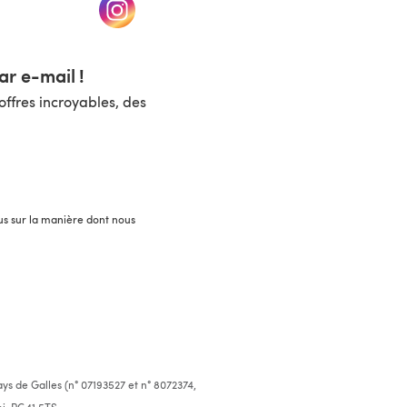
un nouvel onglet)
(s'ouvre dans un nouvel onglet)
r e-mail !
ffres incroyables, des
lus sur la manière dont nous
ys de Galles (n° 07193527 et n° 8072374,