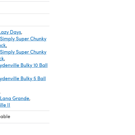
 Lazy Days
,
 Simply Super Chunky
Pack
,
 Simply Super Chunky
ck
,
ydenville Bulky 10 Ball
ydenville Bulky 5 Ball
,
 Lana Grande
,
le II
eable