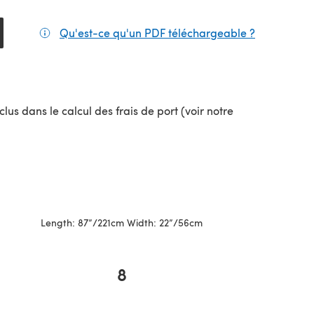
Qu'est-ce qu'un PDF téléchargeable ?
(s'ouvre da
lus dans le calcul des frais de port (voir notre
uvel onglet)
Length: 87”/221cm Width: 22”/56cm
8