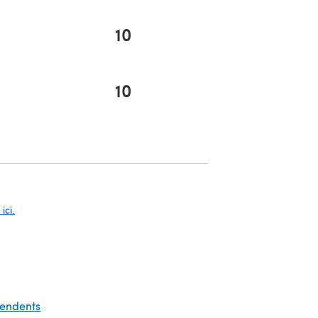
10
10
s un nouvel onglet)
s un nouvel onglet)
ici.
pendents