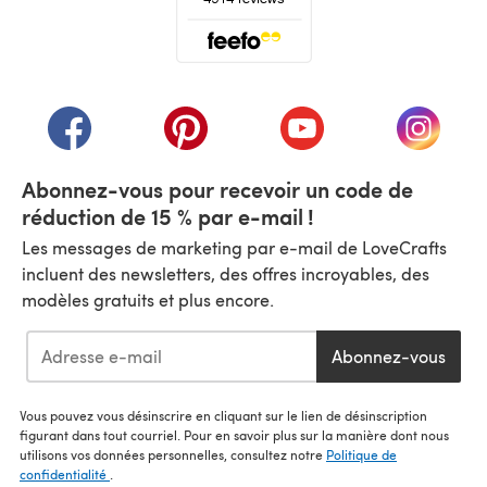
(s'ouvre dans un nouvel onglet)
(s'ouvre dans un nouvel onglet)
(s'ouvre dans un nouvel onglet)
(s'ouvre dans un nouvel
(s'ouvre
Abonnez-vous pour recevoir un code de
réduction de 15 % par e-mail !
Les messages de marketing par e-mail de LoveCrafts
incluent des newsletters, des offres incroyables, des
modèles gratuits et plus encore.
Abonnez-vous
Vous pouvez vous désinscrire en cliquant sur le lien de désinscription
figurant dans tout courriel. Pour en savoir plus sur la manière dont nous
utilisons vos données personnelles, consultez notre
Politique de
confidentialité
.