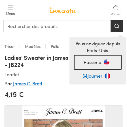
Passer au contenu principal
Menu
Panier
Vous naviguez depuis
Tricot
Modèles
Pulls
États-Unis.
Ladies' Sweater in James C. Brett Aztec Aran
Passer à
- JB224
Leaflet
Séjourner
Par
James C. Brett
4,15 €