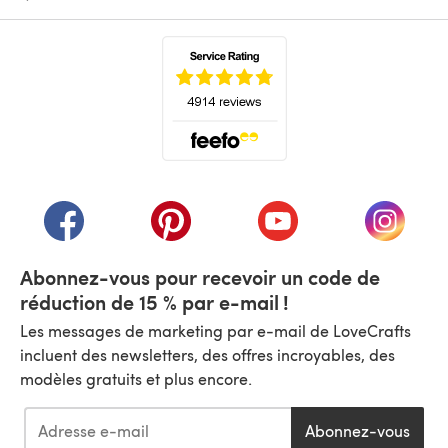
(s'ouvre dans un nouvel onglet)
(s'ouvre dans un nouvel onglet)
(s'ouvre dans un nouvel onglet)
(s'ouvre dans un nouvel
(s'ouvre
Abonnez-vous pour recevoir un code de
réduction de 15 % par e-mail !
Les messages de marketing par e-mail de LoveCrafts
incluent des newsletters, des offres incroyables, des
modèles gratuits et plus encore.
Abonnez-vous