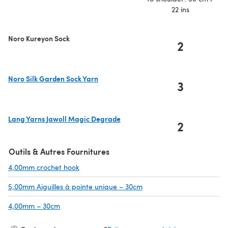
22 ins
Noro Kureyon Sock
2
Noro Silk Garden Sock Yarn
3
(s'ouvre dans un nouvel onglet)
Lang Yarns Jawoll Magic Degrade
2
(s'ouvre dans un nouvel onglet)
Outils & Autres Fournitures
4,00mm crochet hook
(s'ouvre dans un nouvel onglet)
5,00mm Aiguilles à pointe unique – 30cm
(s'ouvre dans un nouvel o
4,00mm – 30cm
(s'ouvre dans un nouvel onglet)