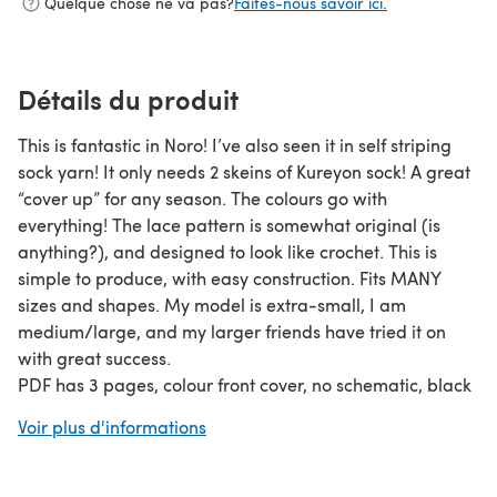
Quelque chose ne va pas?
Faites-nous savoir ici.
Détails du produit
This is fantastic in Noro! I’ve also seen it in self striping
sock yarn! It only needs 2 skeins of Kureyon sock! A great
“cover up” for any season. The colours go with
everything! The lace pattern is somewhat original (is
anything?), and designed to look like crochet. This is
simple to produce, with easy construction. Fits MANY
sizes and shapes. My model is extra-small, I am
medium/large, and my larger friends have tried it on
with great success.
PDF has 3 pages, colour front cover, no schematic, black
and white close up photo of stitch and black and white
Voir plus d'informations
photo of garment laying flat. Skill level: intermediate
Gauge: 27 sts and 24 rows = 10 cm / 4 ins over lace
pattern with larger needles, blocked