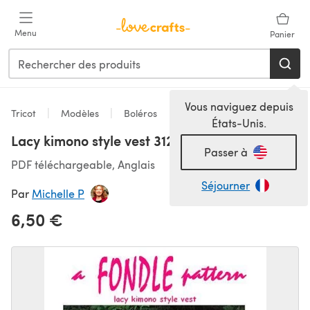
Passer au contenu principal
Menu
Panier
Vous naviguez depuis
Tricot
Modèles
Boléros
États-Unis.
Lacy kimono style vest 312
Passer à
PDF téléchargeable, Anglais
Séjourner
Par
Michelle P
6,50 €