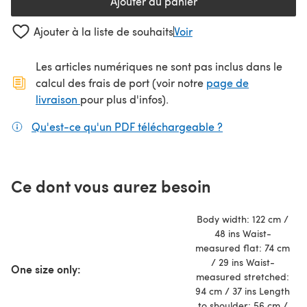
Ajouter au panier
Ajouter à la liste de souhaits
Voir
Les articles numériques ne sont pas inclus dans le
calcul des frais de port (voir notre
page de
(s'ouvre dans un nouvel onglet)
livraison
pour plus d'infos).
Qu'est-ce qu'un PDF téléchargeable ?
(s'ouvre dans un
Ce dont vous aurez besoin
Body width: 122 cm /
48 ins Waist-
measured flat: 74 cm
/ 29 ins Waist-
One size only:
measured stretched:
94 cm / 37 ins Length
to shoulder: 56 cm /