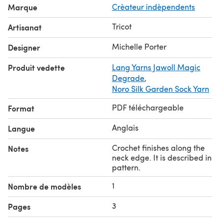
Marque
Crèateur indèpendents
22 sts and 30 rows = 10 cm / 4 ins over 1X1 rib with
smaller needles, measured flat
Tricot
Artisanat
Michelle Porter
Designer
Produit vedette
Lang Yarns Jawoll Magic
Degrade
,
Noro Silk Garden Sock Yarn
PDF téléchargeable
Format
Anglais
Langue
Crochet finishes along the
Notes
neck edge. It is described in
pattern.
1
Nombre de modèles
3
Pages