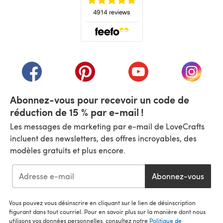
(s'ouvre dans un nouvel onglet)
(s'ouvre dans un nouvel onglet)
(s'ouvre dans un nouvel onglet)
(s'ouvre dans un nouvel
(s'ouvre
Abonnez-vous pour recevoir un code de
réduction de 15 % par e-mail !
Les messages de marketing par e-mail de LoveCrafts
incluent des newsletters, des offres incroyables, des
modèles gratuits et plus encore.
Abonnez-vous
Vous pouvez vous désinscrire en cliquant sur le lien de désinscription
figurant dans tout courriel. Pour en savoir plus sur la manière dont nous
utilisons vos données personnelles, consultez notre
Politique de