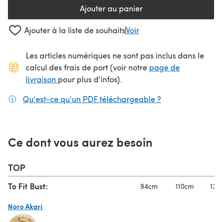
Ajouter au panier
Ajouter à la liste de souhaits
Voir
Les articles numériques ne sont pas inclus dans le
calcul des frais de port (voir notre
page de
(s'ouvre dans un nouvel onglet)
livraison
pour plus d'infos).
Qu'est-ce qu'un PDF téléchargeable ?
(s'ouvre dans un
Ce dont vous aurez besoin
TOP
To Fit Bust:
94cm
110cm
125
Noro Akari