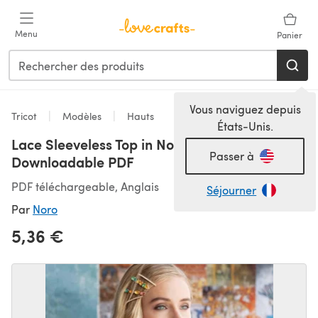
Passer au contenu principal
Menu
Panier
Vous naviguez depuis
Tricot
Modèles
Hauts
États-Unis.
Lace Sleeveless Top in Noro Akari - 16773 -
Passer à
Downloadable PDF
PDF téléchargeable, Anglais
Séjourner
Par
Noro
5,36 €