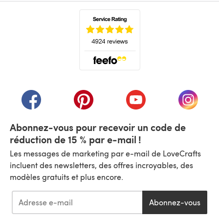
(s'ouvre dans un nouvel onglet)
(s'ouvre dans un nouvel onglet)
(s'ouvre dans un nouvel onglet)
(s'ouvre dans un nouvel
(s'ouvre
Abonnez-vous pour recevoir un code de
réduction de 15 % par e-mail !
Les messages de marketing par e-mail de LoveCrafts
incluent des newsletters, des offres incroyables, des
modèles gratuits et plus encore.
Abonnez-vous