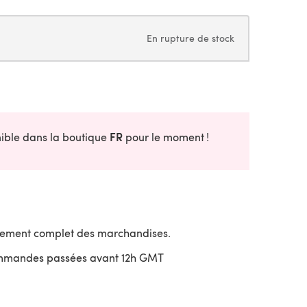
En rupture de stock
FR
onible dans la boutique
pour le moment !
sement complet des marchandises.
ommandes passées avant 12h GMT
uvre dans un nouvel onglet)