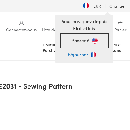
EUR
|
Changer
Vous naviguez depuis
États-Unis.
Connectez-vous
Liste de souhaits
Ma bibliothèque
Panier
Passer à
Couture &
Loisirs &
Patchwork
Artisanat
Séjourner
2031 - Sewing Pattern