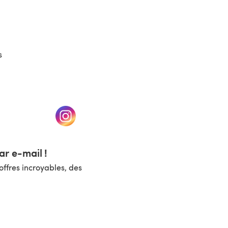
s
un nouvel onglet)
(s'ouvre dans un nouvel onglet)
r e-mail !
ffres incroyables, des