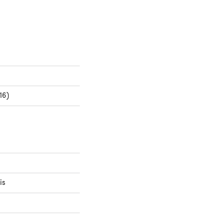
16)
is