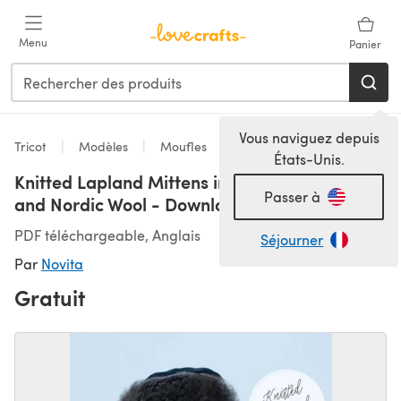
Passer au contenu principal
Menu
Panier
Vous naviguez depuis
Tricot
Modèles
Moufles
États-Unis.
Knitted Lapland Mittens in Novita 7 Veljestä
Passer à
and Nordic Wool - Downloadable PDF
PDF téléchargeable, Anglais
Séjourner
Par
Novita
Gratuit