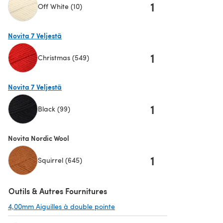
1
Off White (10)
(s'ouvre dans un nouvel onglet)
Novita 7 Veljestä
1
Christmas (549)
(s'ouvre dans un nouvel onglet)
Novita 7 Veljestä
1
Black (99)
(s'ouvre dans un nouvel onglet)
Novita Nordic Wool
1
Squirrel (645)
Outils & Autres Fournitures
4,00mm Aiguilles à double pointe
(s'ouvre dans un nouvel onglet)