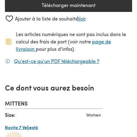
Télécharger maintenant
(s'ouvre dans un nouvel onglet
Ajouter à la liste de souhaits
Voir
Les articles numériques ne sont pas inclus dans le
calcul des frais de port (voir notre
page de
(s'ouvre dans un nouvel onglet)
livraison
pour plus d'infos).
Qu'est-ce qu'un PDF téléchargeable ?
(s'ouvre dans un
Ce dont vous aurez besoin
MITTENS
Size:
Women
Novita 7 Veljestä