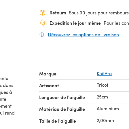
Retours
Sous 30 jours pour rembour
Expédition le jour même
Pour les c
Découvrez les options de livraison
(s'o
Marque
KnitPro
ointu
Tricot
es dans
Artisanat
ques à
25cm
Longueur de l'aiguille
inte
lement
Aluminium
Matériau de l'aiguille
qui rend
2,00mm
Taille de l'aiguille