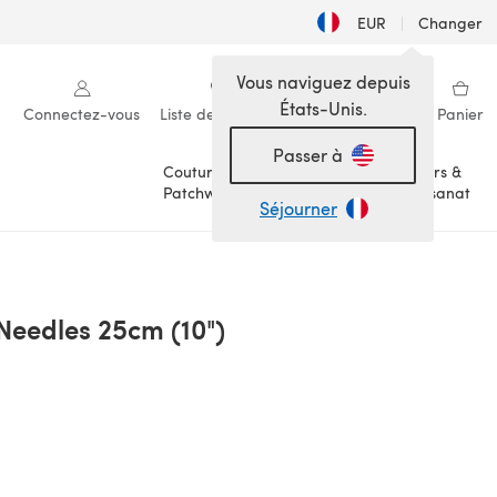
EUR
|
Changer
Vous naviguez depuis
États-Unis.
Connectez-vous
Liste de souhaits
Ma bibliothèque
Panier
Passer à
Couture &
Loisirs &
Patchwork
Artisanat
Séjourner
 Needles 25cm (10")