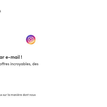
s
un nouvel onglet)
(s'ouvre dans un nouvel onglet)
r e-mail !
ffres incroyables, des
lus sur la manière dont nous