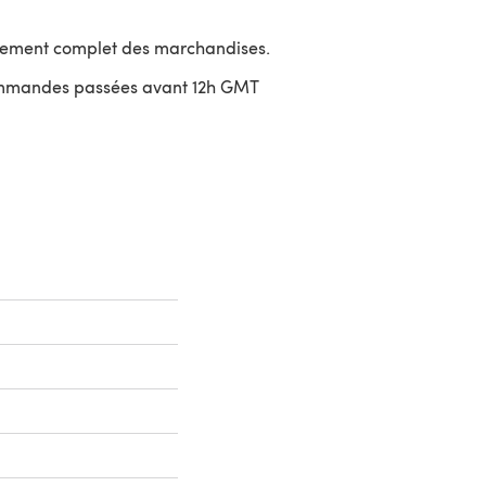
sement complet des marchandises.
ommandes passées avant 12h GMT
uvre dans un nouvel onglet)