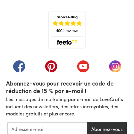
(s'ouvre dans un nouvel onglet)
(s'ouvre dans un nouvel onglet)
(s'ouvre dans un nouvel onglet)
(s'ouvre dans un nouvel
(s'ouvre
Abonnez-vous pour recevoir un code de
réduction de 15 % par e-mail !
Les messages de marketing par e-mail de LoveCrafts
incluent des newsletters, des offres incroyables, des
modèles gratuits et plus encore.
Abonnez-vous