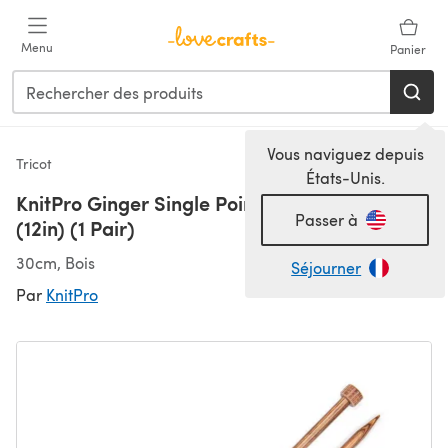
Passer au contenu principal
Menu
Panier
Vous naviguez depuis
Tricot
États-Unis.
KnitPro Ginger Single Point Needles 30cm
Passer à
(12in) (1 Pair)
30cm, Bois
Séjourner
Par
KnitPro