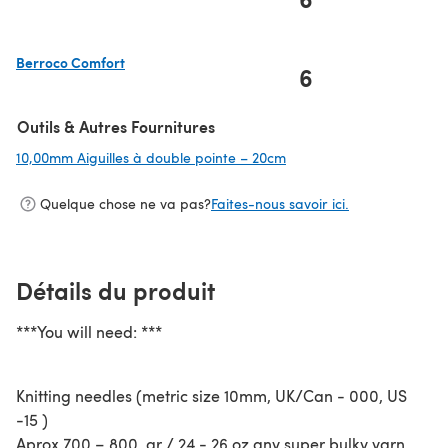
(s'ouvre dans un nouvel onglet)
Berroco Comfort
6
(s'ouvre dans un nouvel onglet)
Outils & Autres Fournitures
10,00mm Aiguilles à double pointe – 20cm
(s'ouvre dans un nouvel 
Quelque chose ne va pas?
Faites-nous savoir ici.
Détails du produit
***You will need: ***
Knitting needles (metric size 10mm, UK/Can - 000, US
-15 )
Aprox 700 – 800 gr / 24 - 26 oz any super bulky yarn