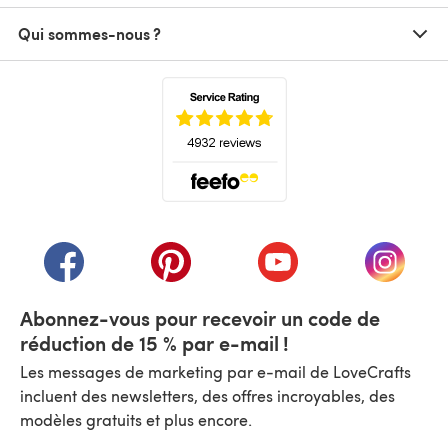
Qui sommes-nous ?
(s'ouvre dans un nouvel onglet)
(s'ouvre dans un nouvel onglet)
(s'ouvre dans un nouvel onglet)
(s'ouvre dans un nouvel
(s'ouvre
Abonnez-vous pour recevoir un code de
réduction de 15 % par e-mail !
Les messages de marketing par e-mail de LoveCrafts
incluent des newsletters, des offres incroyables, des
modèles gratuits et plus encore.