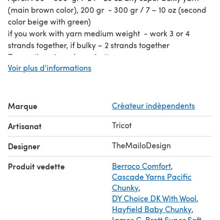
(main brown color), 200 gr - 300 gr / 7 – 10 oz (second
color beige with green)
if you work with yarn medium weight - work 3 or 4
strands together, if bulky – 2 strands together
Decorative pin or large button
Voir plus d'informations
Gauge:
2 stitch and 2 rows = 1 inch
Size:
Marque
Crèateur indèpendents
Perfect fits to S – M
Tricot
Artisanat
TheMailoDesign
Designer
Produit vedette
Berroco Comfort
,
Cascade Yarns Pacific
Chunky
,
DY Choice DK With Wool
,
Hayfield Baby Chunky
,
James C. Brett Super Soft