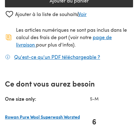
Ajouter au panier
Ajouter à la liste de souhaits
Voir
Les articles numériques ne sont pas inclus dans le
calcul des frais de port (voir notre
page de
(s'ouvre dans un nouvel onglet)
livraison
pour plus d'infos).
Qu'est-ce qu'un PDF téléchargeable ?
(s'ouvre dans un
Ce dont vous aurez besoin
One size only:
S-M
Rowan Pure Wool Superwash Worsted
6
(s'ouvre dans un nouvel onglet)