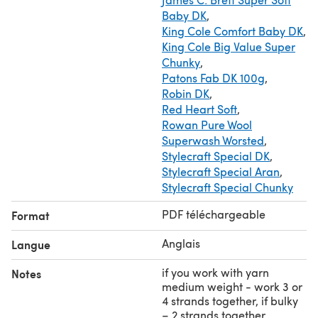
Baby DK
,
King Cole Comfort Baby DK
,
King Cole Big Value Super
Chunky
,
Patons Fab DK 100g
,
Robin DK
,
Red Heart Soft
,
Rowan Pure Wool
Superwash Worsted
,
Stylecraft Special DK
,
Stylecraft Special Aran
,
Stylecraft Special Chunky
PDF téléchargeable
Format
Anglais
Langue
if you work with yarn
Notes
medium weight - work 3 or
4 strands together, if bulky
– 2 strands together