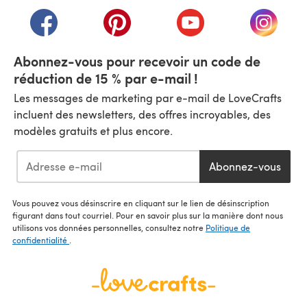
(s'ouvre dans un nouvel onglet)
(s'ouvre dans un nouvel onglet)
(s'ouvre dans un nouvel onglet)
(s'ouvre dans un nouvel
(s'ouvre
Abonnez-vous pour recevoir un code de
réduction de 15 % par e-mail !
Les messages de marketing par e-mail de LoveCrafts
incluent des newsletters, des offres incroyables, des
modèles gratuits et plus encore.
Abonnez-vous
Vous pouvez vous désinscrire en cliquant sur le lien de désinscription
figurant dans tout courriel. Pour en savoir plus sur la manière dont nous
utilisons vos données personnelles, consultez notre
Politique de
confidentialité
.