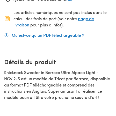
Les articles numériques ne sont pas inclus dans le
calcul des frais de port (voir notre
page de
(s'ouvre dans un nouvel onglet)
livraison
pour plus d'infos).
Qu'est-ce qu'un PDF téléchargeable ?
(s'ouvre dans un
Détails du produit
Knicknack Sweater in Berroco Ultra Alpaca Light -
NGv12-5 est un modèle de Tricot par Berroco, disponible
au format PDF téléchargeable et comprend des
instructions en Anglais. Super amusant à réaliser, ce
modèle pourrait être votre prochaine œuvre d'art !