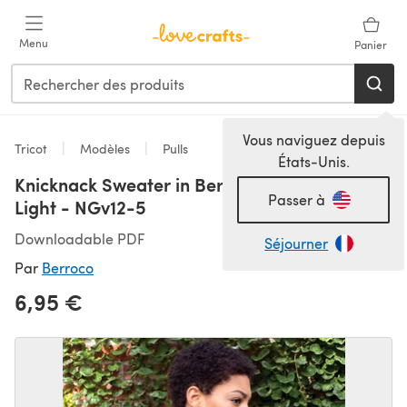
Passer au contenu principal
Menu
Panier
Vous naviguez depuis
Tricot
Modèles
Pulls
États-Unis.
Knicknack Sweater in Berroco Ultra Alpaca
Passer à
Light - NGv12-5
Downloadable PDF
Séjourner
Par
Berroco
6,95 €