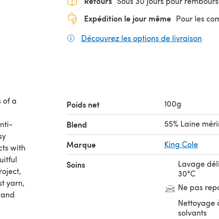
Retours
Sous 30 jours pour rembour
Expédition le jour même
Pour les c
Découvrez les options de livraison
(s'o
 of a
100g
Poids net
55% Laine méri
nti-
Blend
sy
Marque
King Cole
cts with
itful
Lavage dél
Soins
oject,
30°C
t yarn,
Ne pas rep
g and
Nettoyage à
solvants