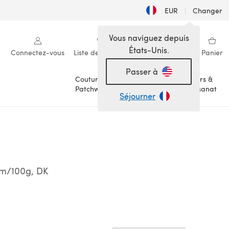
EUR
|
Changer
Vous naviguez depuis
États-Unis.
Connectez-vous
Liste de souhaits
Ma bibliothèque
Panier
Passer à
Couture &
Loisirs &
Patchwork
Artisanat
Séjourner
0m/100g, DK