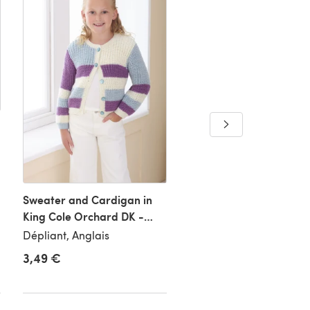
Sweater and Cardigan in
Sweaters in King Cole
King Cole Orchard DK -
Orchard DK - P6264 -
P6260 - Leaflet
Leaflet
Dépliant, Anglais
Dépliant, Anglais
3,49 €
3,49 €