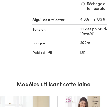
Séchage au
températur
4.00mm (US 6)
Aiguilles à tricoter
22 des points d
Tension
10cm/4"
290m
Longueur
DK
Poids du fil
Modèles utilisant cette laine