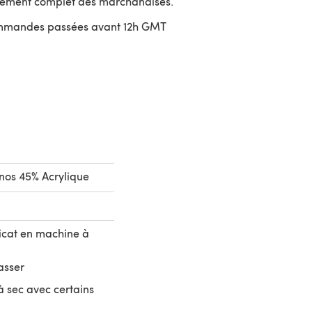
sement complet des marchandises.
ommandes passées avant 12h GMT
uvre dans un nouvel onglet)
nos 45% Acrylique
icat en machine à
asser
 sec avec certains