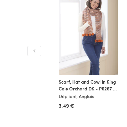
ters in King Cole
ard DK - P6261 -
let
iant, Anglais
Scarf, Hat and Cowl in King
Cole Orchard DK - P6267 -
Leaflet
Dépliant, Anglais
3,49 €
9 €