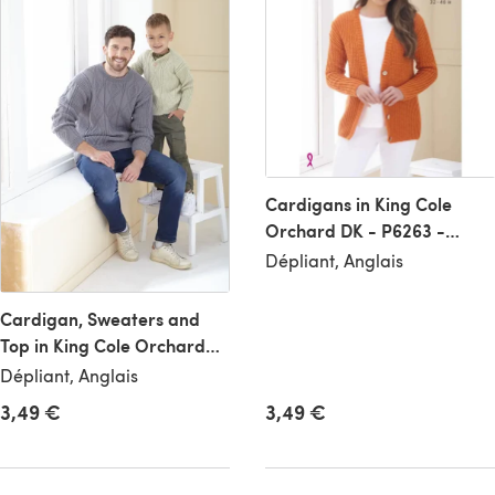
Cardigans in King Cole
Orchard DK - P6263 -
Leaflet
Dépliant, Anglais
Cardigan, Sweaters and
Top in King Cole Orchard
DK - P6266 - Leaflet
Dépliant, Anglais
3,49 €
3,49 €