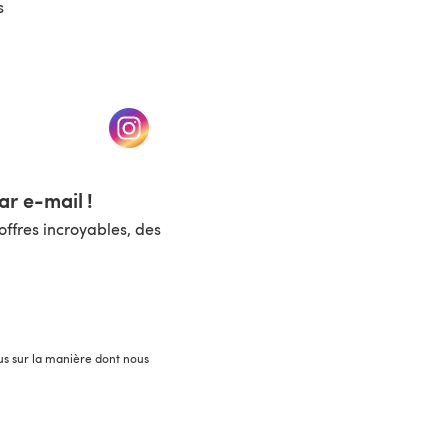
s
un nouvel onglet)
(s'ouvre dans un nouvel onglet)
r e-mail !
ffres incroyables, des
lus sur la manière dont nous