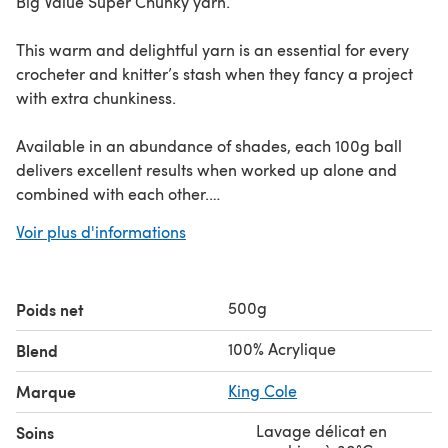
Big Value Super Chunky yarn.
This warm and delightful yarn is an essential for every
crocheter and knitter’s stash when they fancy a project
with extra chunkiness.
Available in an abundance of shades, each 100g ball
delivers excellent results when worked up alone and
combined with each other.
Voir plus d'informations
This yarn is EN71-3 Certified.
500g
Poids net
*King Cole Big Value Super Chunky 5 Ball Value Pack
*Pack weight = 500g , 1 ball weight = 100g
100% Acrylique
Blend
Marque
King Cole
Lavage délicat en
Soins