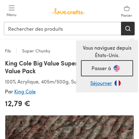
Passer au contenu principal
Menu
Panier
Vous naviguez depuis
Fils
Super Chunky
États-Unis.
King Cole Big Value Super Chunky 5 Ball
Passer à
Value Pack
100% Acrylique, 405m/500g, Super épais
Séjourner
Par
King Cole
12,79 €