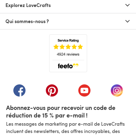
Explorez LoveCrafts
Qui sommes-nous ?
(s'ouvre dans un nouvel onglet)
(s'ouvre dans un nouvel onglet)
(s'ouvre dans un nouvel onglet)
(s'ouvre dans un nouvel
(s'ouvre
Abonnez-vous pour recevoir un code de
réduction de 15 % par e-mail !
Les messages de marketing par e-mail de LoveCrafts
incluent des newsletters, des offres incroyables, des