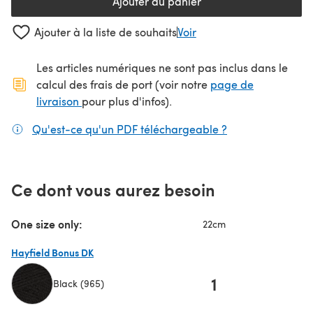
Ajouter au panier
Ajouter à la liste de souhaits
Voir
Les articles numériques ne sont pas inclus dans le
calcul des frais de port (voir notre
page de
(s'ouvre dans un nouvel onglet)
livraison
pour plus d'infos).
Qu'est-ce qu'un PDF téléchargeable ?
(s'ouvre dans un
Ce dont vous aurez besoin
One size only:
22cm
Hayfield Bonus DK
1
Black (965)
(s'ouvre dans un nouvel onglet)