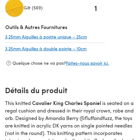
1
Gilt (569)
(s'ouvre dans un nouvel onglet)
Outils & Autres Fournitures
3,25mm Aiguilles à pointe unique – 25cm
(s'ouvre dans un nouvel on
3,25mm Aiguilles à double pointe – 10cm
(s'ouvre dans un nouvel on
Quelque chose ne va pas?
Faites-nous savoir ici.
Détails du produit
Cavalier King Charles Spaniel
This knitted
is seated on a
regal cushion and dressed in their royal crown, robe and
orb. Designed by Amanda Berry @fluffandfuzz, the toys
are knitted in acrylic DK yarns on single pointed needles
(not in the round). This knitting pattern incorporates