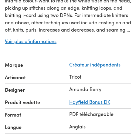
intarsia colour-work to make the white flash on the head,
picking up stitches along an edge, knitting loops, and
knitting i-cord using two DPNs. For intermediate knitters
and above, other techniques used include casting on and
off, knits, purls, increases and decreases, and seaming to
finish. The spaniel in crown is 22cm tall (seated), cushion
Voir plus d'informations
is 19cm x 16.5cm, and the orb 6cm tall.
Marque
Crèateur indèpendents
Tricot
Artisanat
Amanda Berry
Designer
Produit vedette
Hayfield Bonus DK
PDF téléchargeable
Format
Anglais
Langue