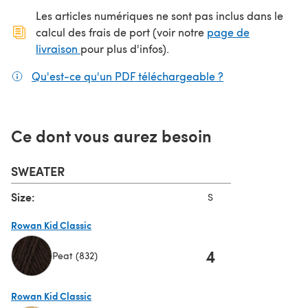
Les articles numériques ne sont pas inclus dans le
calcul des frais de port (voir notre
page de
(s'ouvre dans un nouvel onglet)
livraison
pour plus d'infos).
Qu'est-ce qu'un PDF téléchargeable ?
(s'ouvre dans un
Ce dont vous aurez besoin
SWEATER
Size:
S
Rowan Kid Classic
4
Peat (832)
(s'ouvre dans un nouvel onglet)
Rowan Kid Classic