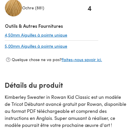
4
Ochre (881)
(s'ouvre dans un nouvel onglet)
Outils & Autres Fournitures
4,50mm Aiguilles à pointe unique
(s'ouvre dans un nouvel onglet)
5,00mm Aiguilles à pointe unique
(s'ouvre dans un nouvel onglet)
Quelque chose ne va pas?
Faites-nous savoir ici.
Détails du produit
Kimberley Sweater in Rowan Kid Classic est un modèle
de Tricot Débutant avancé gratuit par Rowan, disponible
au format PDF téléchargeable et comprend des
instructions en Anglais. Super amusant à réaliser, ce
modèle pourrait être votre prochaine œuvre d'art !