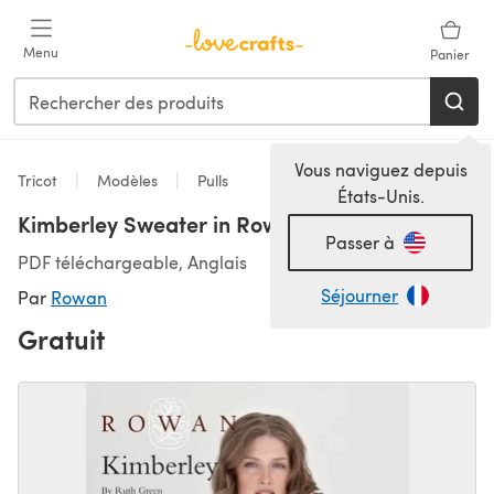
Passer au contenu principal
Menu
Panier
Vous naviguez depuis
Tricot
Modèles
Pulls
États-Unis.
Kimberley Sweater in Rowan Kid Classic
Passer à
PDF téléchargeable, Anglais
Séjourner
Par
Rowan
Gratuit