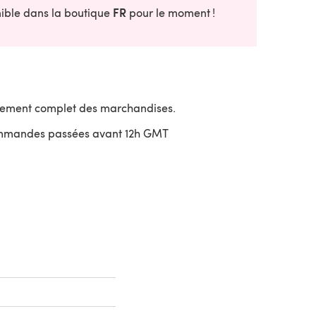
FR
onible dans la boutique
pour le moment !
sement complet des marchandises.
ommandes passées avant 12h GMT
uvre dans un nouvel onglet)