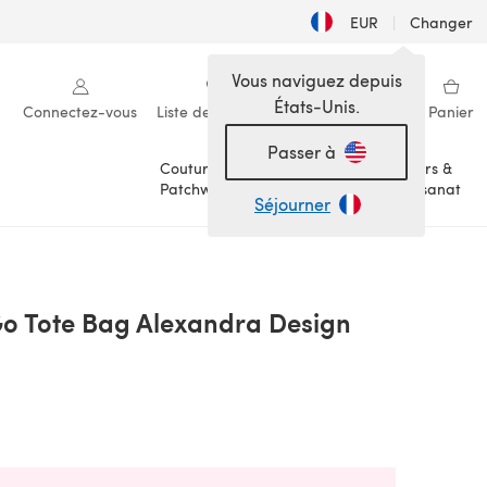
EUR
|
Changer
Vous naviguez depuis
États-Unis.
Connectez-vous
Liste de souhaits
Ma bibliothèque
Panier
Passer à
Couture &
Loisirs &
Patchwork
Artisanat
Séjourner
 Go Tote Bag Alexandra Design