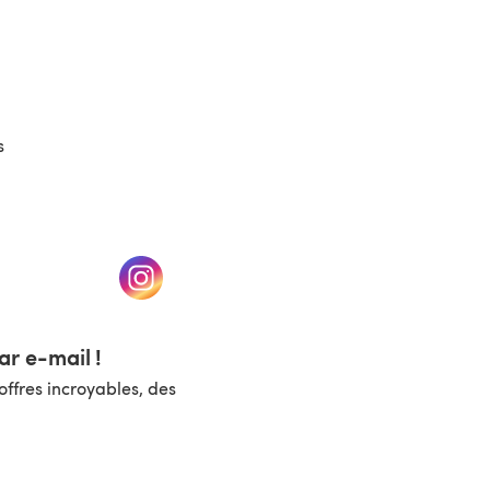
(s'ouvre dans un nouvel onglet)
s
un nouvel onglet)
(s'ouvre dans un nouvel onglet)
r e-mail !
ffres incroyables, des