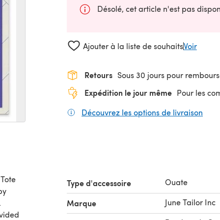
Désolé, cet article n'est pas disp
Ajouter à la liste de souhaits
Voir
Retours
Sous 30 jours pour rembour
Expédition le jour même
Pour les c
Découvrez les options de livraison
(s'o
 Tote
Ouate
Type d'accessoire
by
June Tailor Inc
.
Marque
ovided