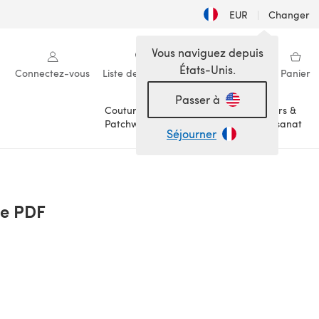
EUR
|
Changer
Vous naviguez depuis
États-Unis.
Connectez-vous
Liste de souhaits
Ma bibliothèque
Panier
Passer à
Couture &
Loisirs &
Patchwork
Artisanat
Séjourner
le PDF