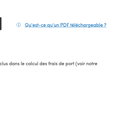
Qu'est-ce qu'un PDF téléchargeable ?
(s'ouvre da
lus dans le calcul des frais de port (voir notre
uvel onglet)