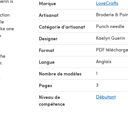
rin is
Marque
LoveCrafts
Broderie & Poin
ction
Artisanat
le
Punch needle
Catégorie d'artisanat
ake one
e
Kaelyn Guerin
Designer
PDF télécharg
Format
the
Anglais
Langue
r.
1
Nombre de modèles
e
3
Pages
Niveau de
Débutant
compétence