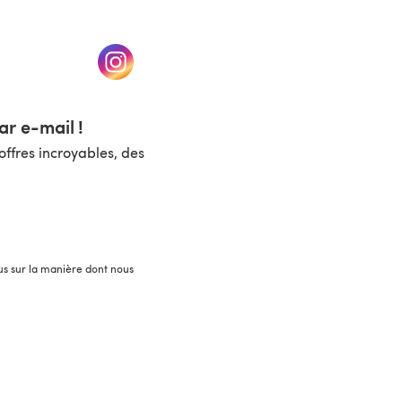
un nouvel onglet)
(s'ouvre dans un nouvel onglet)
r e-mail !
ffres incroyables, des
lus sur la manière dont nous