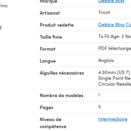
Marque
Debbie Bliss
rino
Tricot
Artisanat
Produit vedette
Debbie Bliss C
g
To Fit Age: 2 Ye
Taille finie
PDF télécharg
Format
Anglais
Langue
4.50mm (US 7)
Aiguilles nécessaires
Single Point N
Circular Needl
1
Nombre de modèles
5
Pages
Niveau de
Intermédiaire
compétence