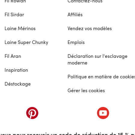
Fil Rowan
Contactez-nous
Fil Sirdar
Affiliés
Laine Mérinos
Vendez vos modèles
Laine Super Chunky
Emplois
Fil Aran
Déclaration sur l'esclavage
moderne
Inspiration
Politique en matière de cookie
Déstockage
Gérer les cookies
nouvel onglet)
(s'ouvre dans un nouvel onglet)
(s'ouvre dans 
ous pour recevoir un code de réduction de 15 % pa