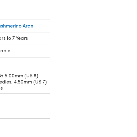
ashmerino Aran
ars to 7 Years
eable
 & 5.00mm (US 8)
eedles, 4.50mm (US 7)
es