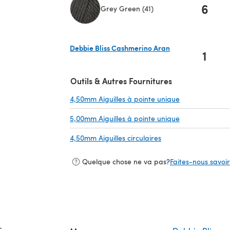
6
Grey Green (41)
(s'ouvre dans un nouvel onglet)
Debbie Bliss Cashmerino Aran
1
(s'ouvre dans un nouvel onglet)
Outils & Autres Fournitures
4,50mm Aiguilles à pointe unique
(s'ouvre dans u
5,00mm Aiguilles à pointe unique
(s'ouvre dans u
4,50mm Aiguilles circulaires
(s'ouvre dans un nou
Quelque chose ne va pas?
Faites-nous savoir 
-