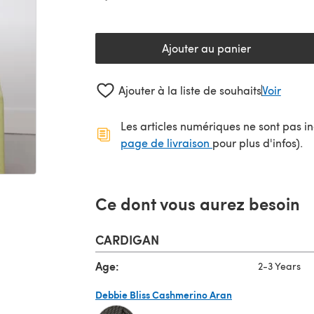
Ajouter au panier
Ajouter à la liste de souhaits
Voir
Les articles numériques ne sont pas inc
(s'ouvre dans un no
page de livraison
pour plus d'infos).
Ce dont vous aurez besoin
CARDIGAN
Age:
2-3 Years
Debbie Bliss Cashmerino Aran