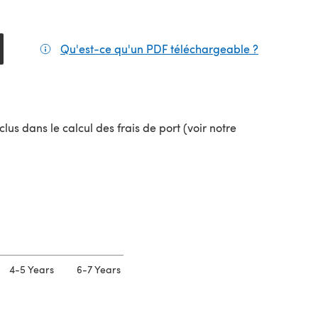
Qu'est-ce qu'un PDF téléchargeable ?
(s'ouvre da
lus dans le calcul des frais de port (voir notre
uvel onglet)
4-5 Years
6-7 Years