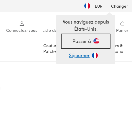
EUR
|
Changer
Vous naviguez depuis
États-Unis.
Connectez-vous
Liste de souhaits
Ma bibliothèque
Panier
Passer à
Couture &
Loisirs &
Patchwork
Artisanat
Séjourner
g