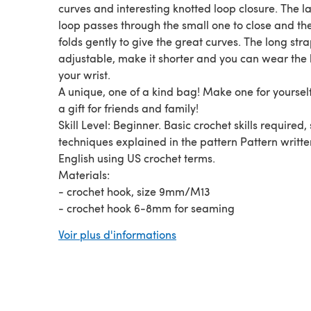
curves and interesting knotted loop closure. The l
loop passes through the small one to close and th
folds gently to give the great curves. The long stra
adjustable, make it shorter and you can wear the
your wrist.
A unique, one of a kind bag! Make one for yourself
a gift for friends and family!
Skill Level: Beginner. Basic crochet skills required,
techniques explained in the pattern Pattern writte
English using US crochet terms.
Materials:
- crochet hook, size 9mm/M13
- crochet hook 6-8mm for seaming
- 450yds super bulky weight yarn. You can also u
Voir plus d'informations
strands of chunky yarn held together to achieve t
weight.
I would love to see your project, tag me on Instag
Facebook @CamexiaDesigns
Pattern and pictures are copyright ©CamexiaDes