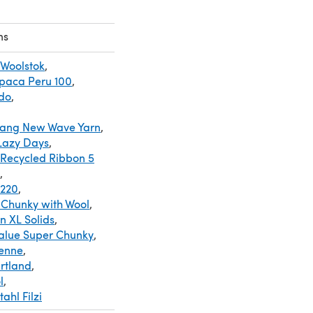
ns
 Woolstok
,
paca Peru 100
,
do
,
Gang New Wave Yarn
,
 Lazy Days
,
 Recycled Ribbon 5
,
 220
,
 Chunky with Wool
,
 XL Solids
,
Value Super Chunky
,
ienne
,
rtland
,
l
,
ahl Filzi