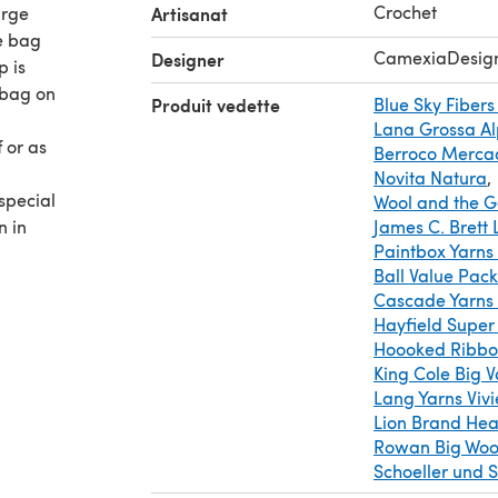
Crochet
arge
Artisanat
e bag
CamexiaDesig
Designer
p is
 bag on
Produit vedette
Blue Sky Fibers
Lana Grossa Al
 or as
Berroco Merca
Novita Natura
,
 special
Wool and the 
n in
James C. Brett
Paintbox Yarns
Ball Value Pack
Cascade Yarns
Hayfield Super
Hoooked Ribbon
se two
King Cole Big 
he bulky
Lang Yarns Viv
Lion Brand Hea
ram or
Rowan Big Woo
Schoeller und St
igns.