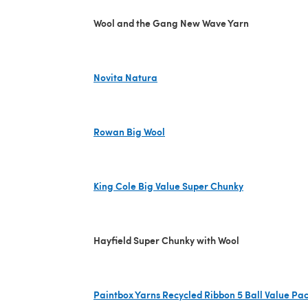
Wool and the Gang New Wave Yarn
Novita Natura
(s'ouvre dans un nouvel onglet)
Rowan Big Wool
(s'ouvre dans un nouvel onglet)
King Cole Big Value Super Chunky
(s'ouvre dans un nouvel onglet)
Hayfield Super Chunky with Wool
Paintbox Yarns Recycled Ribbon 5 Ball Value Pa