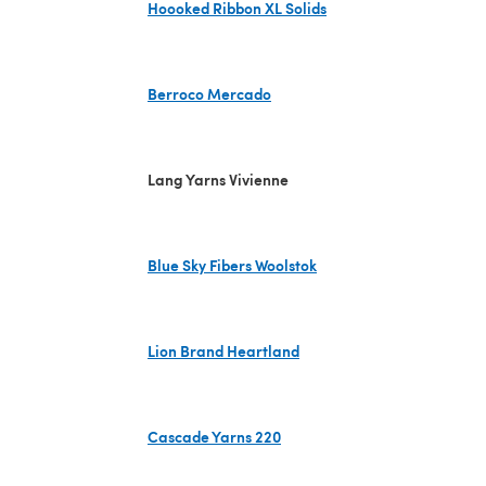
Hoooked Ribbon XL Solids
(s'ouvre dans un nouvel onglet)
Berroco Mercado
(s'ouvre dans un nouvel onglet)
Lang Yarns Vivienne
Blue Sky Fibers Woolstok
(s'ouvre dans un nouvel onglet)
Lion Brand Heartland
(s'ouvre dans un nouvel onglet)
Cascade Yarns 220
(s'ouvre dans un nouvel onglet)