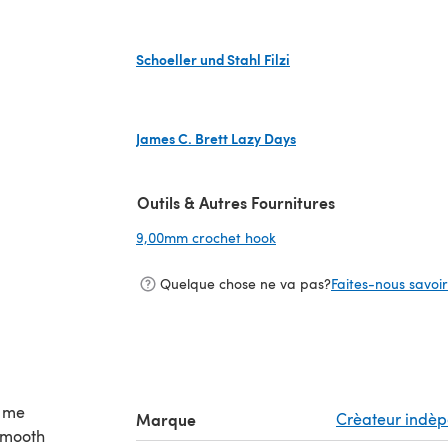
(s'ouvre dans un nouvel onglet)
Schoeller und Stahl Filzi
(s'ouvre dans un nouvel onglet)
James C. Brett Lazy Days
(s'ouvre dans un nouvel onglet)
Outils & Autres Fournitures
9,00mm crochet hook
(s'ouvre dans un nouvel on
Quelque chose ne va pas?
Faites-nous savoir 
d me
Marque
Crèateur indè
 smooth