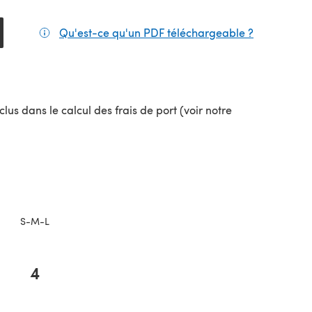
Qu'est-ce qu'un PDF téléchargeable ?
(s'ouvre da
lus dans le calcul des frais de port (voir notre
uvel onglet)
S-M-L
4