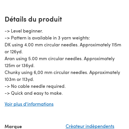
Détails du produit
-> Level beginner.
-> Pattern is available in 3 yarn weights:
DK using 4.00 mm circular needles. Approximately 115m
or 126yd.
Aran using 5.00 mm circular needles. Approximately
125m or 136yd.
Chunky using 6,00 mm circular needles. Approximately
103m or 113yd.
-> No cable needle required.
-> Quick and easy to make.
-> Unisex.
Voir plus d'informations
-> Reversible.
-> Feel free to contact me with any questions.
-> Pattern written in English.
Marque
Crèateur indèpendents
-> Size: Adult. One size fits most (approximately 19"-24"