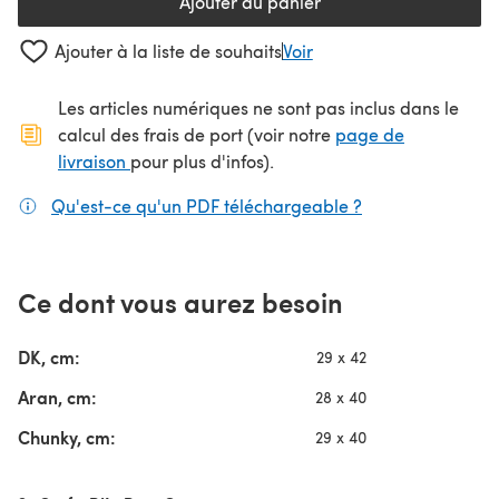
Ajouter au panier
Ajouter à la liste de souhaits
Voir
Les articles numériques ne sont pas inclus dans le
calcul des frais de port (voir notre
page de
(s'ouvre dans un nouvel onglet)
livraison
pour plus d'infos).
Qu'est-ce qu'un PDF téléchargeable ?
(s'ouvre dans un
Ce dont vous aurez besoin
DK, cm:
29 x 42
Aran, cm:
28 x 40
Chunky, cm:
29 x 40