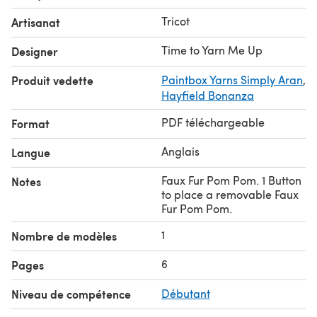
head circumference).
Tricot
Artisanat
-> Feel free to sell any item made with this pattern, but
please credit me as the designer.
Time to Yarn Me Up
Designer
-> This pattern will produce a fitted / slouchy hat.
Produit vedette
Paintbox Yarns Simply Aran
,
Thank you for supporting me! Have fun knitting!
Hayfield Bonanza
PDF téléchargeable
Format
Anglais
Langue
Faux Fur Pom Pom. 1 Button
Notes
to place a removable Faux
Fur Pom Pom.
1
Nombre de modèles
6
Pages
Niveau de compétence
Débutant