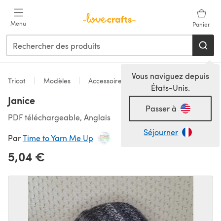
Passer au contenu principal
Menu
Panier
Vous naviguez depuis
Tricot
Modèles
Accessoires
États-Unis.
Janice
Passer à
PDF téléchargeable, Anglais
Séjourner
Par
Time to Yarn Me Up
5,04 €