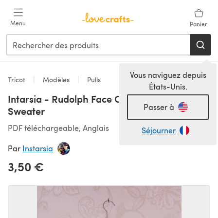
Passer au contenu principal
Menu
Panier
Vous naviguez depuis
Tricot
Modèles
Pulls
États-Unis.
Intarsia - Rudolph Face Chart - Childrens
Passer à
Sweater
PDF téléchargeable, Anglais
Séjourner
Par
Instarsia
3,50 €