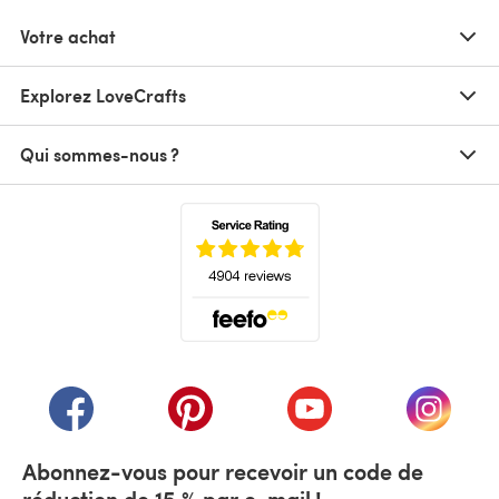
Votre achat
Explorez LoveCrafts
Qui sommes-nous ?
(s'ouvre dans un nouvel onglet)
(s'ouvre dans un nouvel onglet)
(s'ouvre dans un nouvel onglet)
(s'ouvre dans un nouvel
(s'ouvre
Abonnez-vous pour recevoir un code de
réduction de 15 % par e-mail !