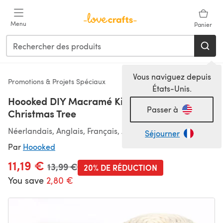
Passer au contenu principal
Menu
Panier
Vous naviguez depuis
Promotions & Projets Spéciaux
États-Unis.
Hoooked DIY Macramé Kit Wall Hanger
Passer à
Christmas Tree
Néerlandais, Anglais, Français, Allemand, Espagnol
Séjourner
Par
Hoooked
11,19 €
Ancien prix
13,99 €
20% DE RÉDUCTION
You save
2,80 €