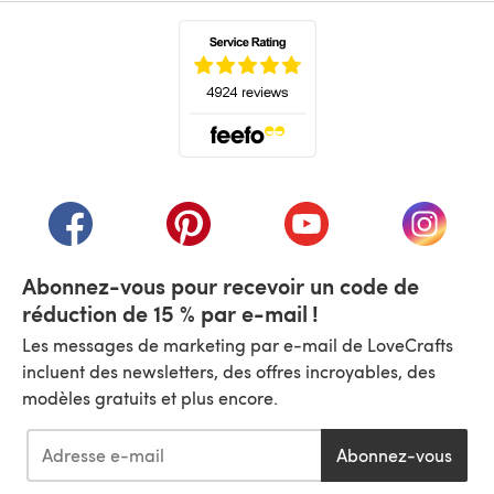
(s'ouvre dans un nouvel onglet)
(s'ouvre dans un nouvel onglet)
(s'ouvre dans un nouvel onglet)
(s'ouvre dans un nouvel
(s'ouvre
Abonnez-vous pour recevoir un code de
réduction de 15 % par e-mail !
Les messages de marketing par e-mail de LoveCrafts
incluent des newsletters, des offres incroyables, des
modèles gratuits et plus encore.
Abonnez-vous