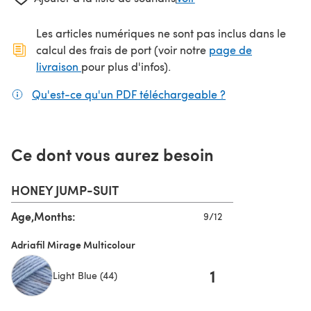
Les articles numériques ne sont pas inclus dans le
calcul des frais de port (voir notre
page de
(s'ouvre dans un nouvel onglet)
livraison
pour plus d'infos).
Qu'est-ce qu'un PDF téléchargeable ?
(s'ouvre dans un
Ce dont vous aurez besoin
HONEY JUMP-SUIT
Age,Months:
9/12
Adriafil Mirage Multicolour
1
Light Blue (44)