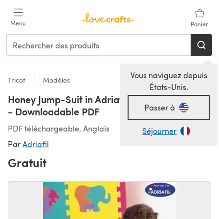
Passer au contenu principal
Menu
Panier
Vous naviguez depuis
Tricot
Modèles
États-Unis.
Honey Jump-Suit in Adriafil Mirage Multicolor
Passer à
- Downloadable PDF
PDF téléchargeable, Anglais
Séjourner
Par
Adriafil
Gratuit