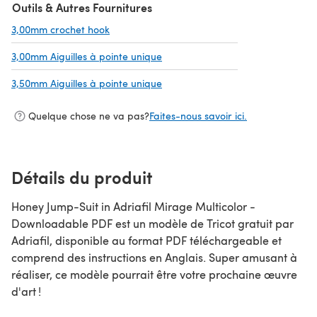
Outils & Autres Fournitures
3,00mm crochet hook
(s'ouvre dans un nouvel onglet)
3,00mm Aiguilles à pointe unique
(s'ouvre dans un nouvel onglet)
3,50mm Aiguilles à pointe unique
(s'ouvre dans un nouvel onglet)
Quelque chose ne va pas?
Faites-nous savoir ici.
Détails du produit
Honey Jump-Suit in Adriafil Mirage Multicolor -
Downloadable PDF est un modèle de Tricot gratuit par
Adriafil, disponible au format PDF téléchargeable et
comprend des instructions en Anglais. Super amusant à
réaliser, ce modèle pourrait être votre prochaine œuvre
d'art !