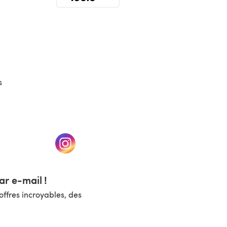
(s'ouvre dans un nouvel onglet)
s
un nouvel onglet)
(s'ouvre dans un nouvel onglet)
r e-mail !
ffres incroyables, des