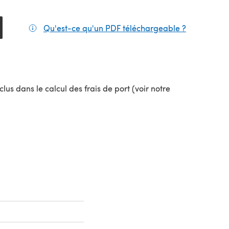
Qu'est-ce qu'un PDF téléchargeable ?
(s'ouvre da
el onglet)
lus dans le calcul des frais de port (voir notre
uvel onglet)