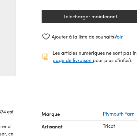
Télécharger maintenant
(s'ouvre dans un nouv
Ajouter à la liste de souhaits
Voir
Les articles numériques ne sont pas inc
(s'ouvre dans un no
page de livraison
pour plus d'infos).
74 est
Marque
Plymouth Yarn
Tricot
prend
Artisanat
ser, ce