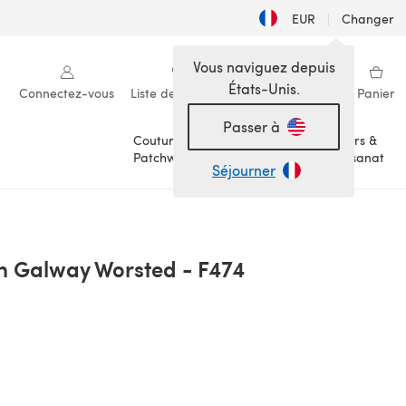
EUR
|
Changer
Vous naviguez depuis
États-Unis.
Connectez-vous
Liste de souhaits
Ma bibliothèque
Panier
Passer à
Couture &
Loisirs &
Patchwork
Artisanat
Séjourner
th Galway Worsted - F474