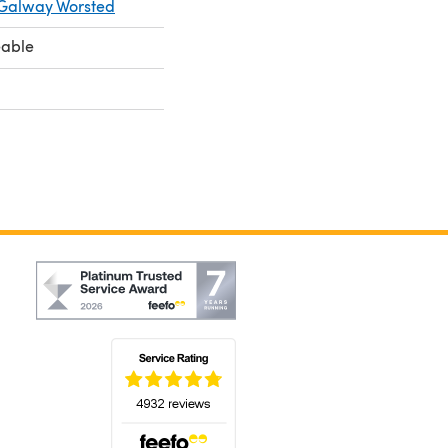
 Galway Worsted
eable