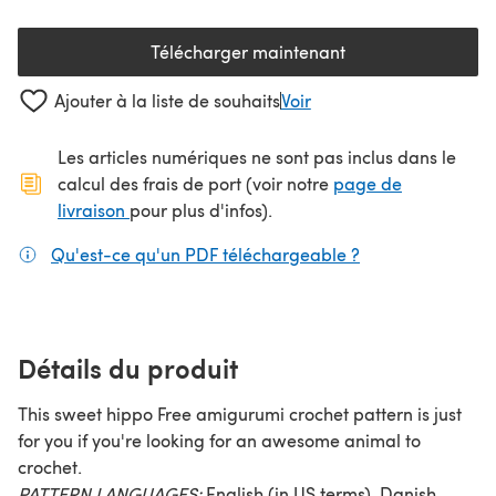
Télécharger maintenant
(s'ouvre dans un nouvel onglet
Ajouter à la liste de souhaits
Voir
Les articles numériques ne sont pas inclus dans le
calcul des frais de port (voir notre
page de
(s'ouvre dans un nouvel onglet)
livraison
pour plus d'infos).
Qu'est-ce qu'un PDF téléchargeable ?
(s'ouvre dans un
Détails du produit
This sweet hippo Free amigurumi crochet pattern is just
for you if you're looking for an awesome animal to
crochet.
PATTERN LANGUAGES:
English (in US terms), Danish,