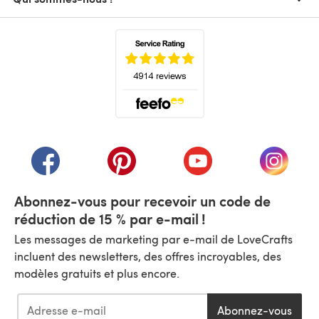
(s'ouvre dans un nouvel onglet)
(s'ouvre dans un nouvel onglet)
(s'ouvre dans un nouvel onglet)
(s'ouvre dans un nouvel
(s'ouvre
Abonnez-vous pour recevoir un code de
réduction de 15 % par e-mail !
Les messages de marketing par e-mail de LoveCrafts
incluent des newsletters, des offres incroyables, des
modèles gratuits et plus encore.
Abonnez-vous