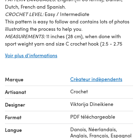
Dutch, French and Spanish.
CROCHET LEVEL:
Easy / Intermediate
This pattern is easy to follow and contains lots of photos
illustrating the process to help you.
MEASUREMENTS:
11 inches (28 cm), when done with
sport weight yarn and size C crochet hook (2.5 - 2.75
mm). The size of hippo may vary depending on the size
Voir plus d'informations
of hook and yarn you use.
MATERIALS & TOOLS:
I used sport weight yarn (100g - 330m/3.53Oz. - 361yds),
Marque
Crèateur indèpendents
Size C crochet hook (2.5-2.75 mm),
Sewing needle,
Crochet
Artisanat
Polyester stuffing
You are welcome to sell your finished items made from
Viktorija Dineikiene
Designer
my crochet patterns. If you sell your work online, please
PDF téléchargeable
Format
indicate Lovely Baby Gift as a designer of this pattern.
Rewriting, reselling or copying the pattern itself is
Danois, Néerlandais,
Langue
prohibited.
Anglais, Français, Espagnol