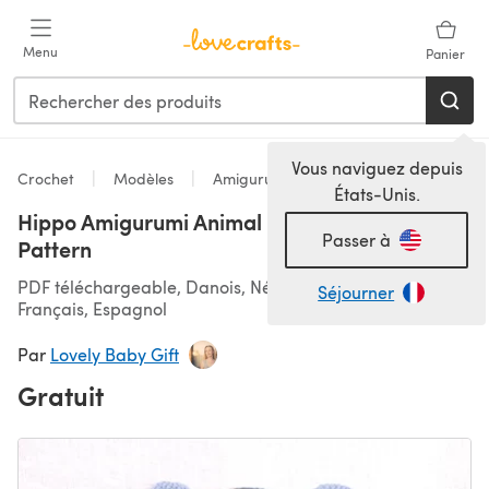
Passer au contenu principal
Menu
Panier
Vous naviguez depuis
Crochet
Modèles
Amigurumi
États-Unis.
Hippo Amigurumi Animal Free Crochet
Passer à
Pattern
PDF téléchargeable, Danois, Néerlandais, Anglais,
Séjourner
Français, Espagnol
Par
Lovely Baby Gift
Gratuit